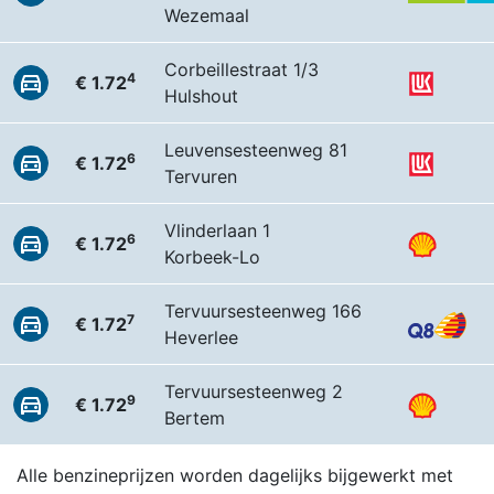
Wezemaal
Corbeillestraat 1/3
4
€ 1.72
Hulshout
Leuvensesteenweg 81
6
€ 1.72
Tervuren
Vlinderlaan 1
6
€ 1.72
Korbeek-Lo
Tervuursesteenweg 166
7
€ 1.72
Heverlee
Tervuursesteenweg 2
9
€ 1.72
Bertem
Alle benzineprijzen worden dagelijks bijgewerkt met