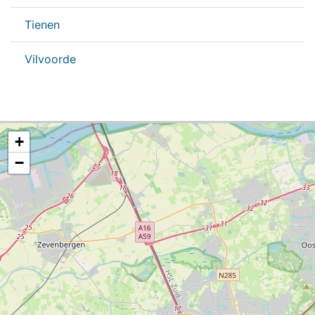
Tienen
Vilvoorde
+
−