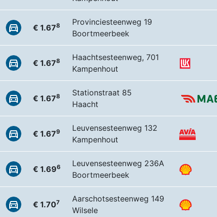
Provinciesteenweg 19
8
€ 1.67
Boortmeerbeek
Haachtsesteenweg, 701
8
€ 1.67
Kampenhout
Stationstraat 85
8
€ 1.67
Haacht
Leuvensesteenweg 132
9
€ 1.67
Kampenhout
Leuvensesteenweg 236A
6
€ 1.69
Boortmeerbeek
Aarschotsesteenweg 149
7
€ 1.70
Wilsele