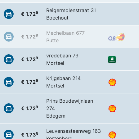
Reigermolenstraat 31
9
€ 1.72
Boechout
Mechelbaan 677
9
€ 1.72
Putte
vredebaan 79
9
€ 1.72
Mortsel
Krijgsbaan 214
9
€ 1.72
Mortsel
Prins Boudewijnlaan
9
€ 1.72
274
Edegem
Leuvensesteenweg 163
8
€ 1.73
Kortenberg