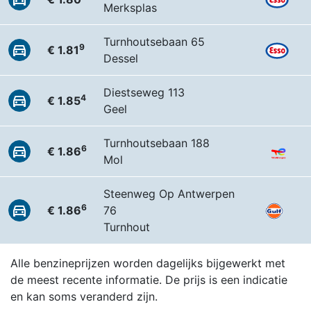
Merksplas
Turnhoutsebaan 65
9
€ 1.81
Dessel
Diestseweg 113
4
€ 1.85
Geel
Turnhoutsebaan 188
6
€ 1.86
Mol
Steenweg Op Antwerpen
6
€ 1.86
76
Turnhout
Alle benzineprijzen worden dagelijks bijgewerkt met
de meest recente informatie. De prijs is een indicatie
en kan soms veranderd zijn.