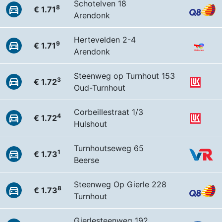
Schotelven 18
8
€ 1.71
Arendonk
Hertevelden 2-4
9
€ 1.71
Arendonk
Steenweg op Turnhout 153
3
€ 1.72
Oud-Turnhout
Corbeillestraat 1/3
4
€ 1.72
Hulshout
Turnhoutseweg 65
1
€ 1.73
Beerse
Steenweg Op Gierle 228
8
€ 1.73
Turnhout
Gierlesteenweg 192