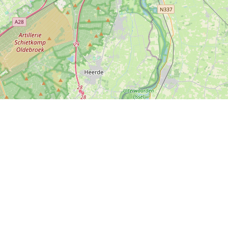
Leaflet
|
Map data ©
OpenStreetMap
contributors
Tweets