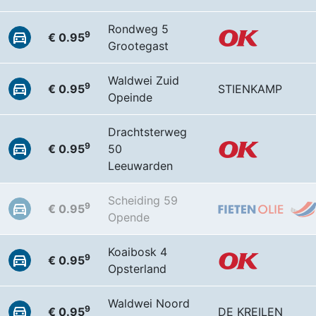
Rondweg 5
9
€ 0.95
Grootegast
Waldwei Zuid
9
€ 0.95
STIENKAMP
Opeinde
Drachtsterweg
9
€ 0.95
50
Leeuwarden
Scheiding 59
9
€ 0.95
Opende
Koaibosk 4
9
€ 0.95
Opsterland
Waldwei Noord
9
€ 0.95
DE KREILEN