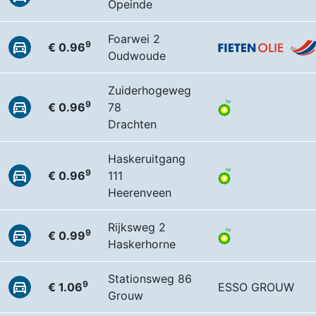
Opeinde
Foarwei 2
9
€ 0.96
Oudwoude
Zuiderhogeweg
9
€ 0.96
78
Drachten
Haskeruitgang
9
€ 0.96
111
Heerenveen
Rijksweg 2
9
€ 0.99
Haskerhorne
Stationsweg 86
9
€ 1.06
ESSO GROUW
Grouw