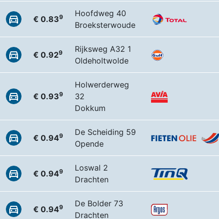
Hoofdweg 40
9
€ 0.83
Broeksterwoude
Rijksweg A32 1
9
€ 0.92
Oldeholtwolde
Holwerderweg
9
€ 0.93
32
Dokkum
De Scheiding 59
9
€ 0.94
Opende
Loswal 2
9
€ 0.94
Drachten
De Bolder 73
9
€ 0.94
Drachten