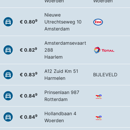
Woerden
Woerden
Nieuwe
9
€ 0.80
Utrechtseweg 10
Amsterdam
Amsterdamsevaart
9
€ 0.82
288
Haarlem
A12 Zuid Km 51
9
€ 0.83
BIJLEVELD
Harmelen
Prinsenlaan 987
9
€ 0.84
Rotterdam
Hollandbaan 4
9
€ 0.84
Woerden