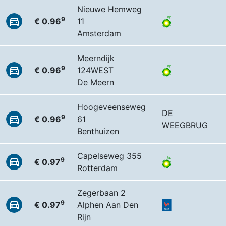
Nieuwe Hemweg
9
€ 0.96
11
Amsterdam
Meerndijk
9
€ 0.96
124WEST
De Meern
Hoogeveenseweg
DE
9
€ 0.96
61
WEEGBRUG
Benthuizen
Capelseweg 355
9
€ 0.97
Rotterdam
Zegerbaan 2
9
€ 0.97
Alphen Aan Den
Rijn