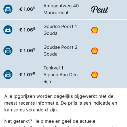
Ambachtweg 40
9
€ 1.06
Moordrecht
Goudse Poort 1
9
€ 1.06
Gouda
Goudse Poort 2
9
€ 1.06
Gouda
Tankval 1
9
€ 1.07
Alphen Aan Den
Rijn
Alle lpgprijzen worden dagelijks bijgewerkt met de
meest recente informatie. De prijs is een indicatie en
kan soms veranderd zijn.
Net getankt? Help mee en geef de actuele