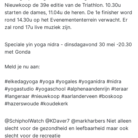
Nieuwkoop de 39e editie van de Triathlon. 10.30u
starten de dames, 11.04u de heren. De 1e finisher word
rond 14.30u op het Evenemententerrein verwacht. Er
zal rond 17u live muziek zijn.
Speciale yin yoga nidra - dinsdagavond 30 mei -20.30
met Gonda
Meld je nu aan:
#elkedagyoga #yoga #yogales #yoganidra #nidra
#yogastudio #yogaschool #alphenaandenrijn #teraar
#langeraar #nieuwkoop #aarlanderveen #boskoop
#hazerswoude #koudekerk
@SchipholWatch @KDaver7 @markharbers Niet alleen
slecht voor de gezondheid en leefbaarheid maar ook
slecht voor de recreatie