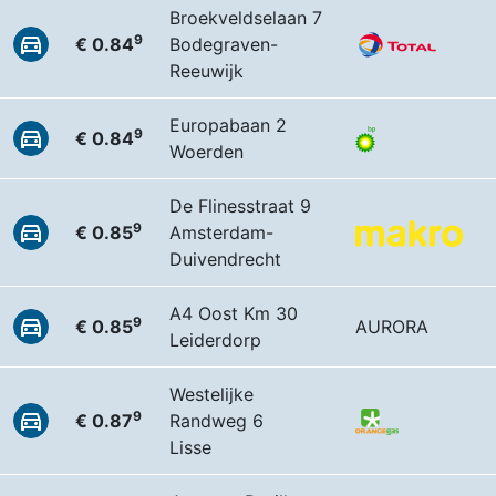
Broekveldselaan 7
9
€ 0.84
Bodegraven-
Reeuwijk
Europabaan 2
9
€ 0.84
Woerden
De Flinesstraat 9
9
€ 0.85
Amsterdam-
Duivendrecht
A4 Oost Km 30
9
€ 0.85
AURORA
Leiderdorp
Westelijke
9
€ 0.87
Randweg 6
Lisse