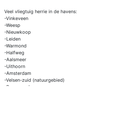
Veel vliegtuig herrie in de havens:
-Vinkeveen
-Weesp
-Nieuwkoop
-Leiden
-Warmond
-Halfweg
-Aalsmeer
-Uithoorn
-Amsterdam
-Velsen-zuid (natuurgebied)
-Purmerend
-Lisse
-Zaanstad
@ElevenBeNL Hoe mannen als Nieuwkoop en Burgess
er elke week in slagen om de wedstrijd uit te spelen is