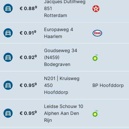
Jacques Dutilhweg
9
€ 0.88
851
Rotterdam
Europaweg 4
9
€ 0.91
Haarlem
Goudseweg 34
9
€ 0.92
(N459)
Bodegraven
N201 | Kruisweg
9
€ 0.95
450
BP Hoofddorp
Hoofddorp
Leidse Schouw 10
9
€ 0.95
Alphen Aan Den
Rijn