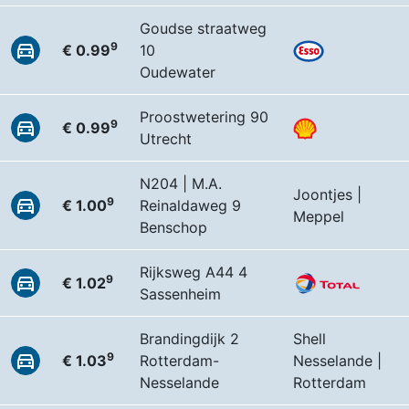
Goudse straatweg
9
€ 0.99
10
Oudewater
Proostwetering 90
9
€ 0.99
Utrecht
N204 | M.A.
Joontjes |
9
€ 1.00
Reinaldaweg 9
Meppel
Benschop
Rijksweg A44 4
9
€ 1.02
Sassenheim
Brandingdijk 2
Shell
9
€ 1.03
Rotterdam-
Nesselande |
Nesselande
Rotterdam