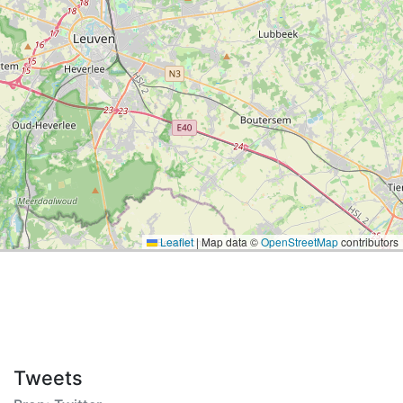
Leaflet
|
Map data ©
OpenStreetMap
contributors
Tweets