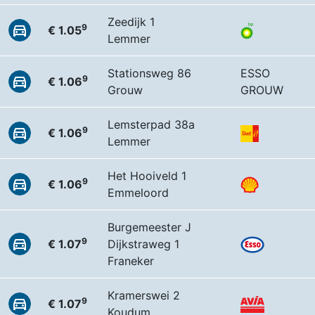
Zeedijk 1
9
€ 1.05
Lemmer
Stationsweg 86
ESSO
9
€ 1.06
Grouw
GROUW
Lemsterpad 38a
9
€ 1.06
Lemmer
Het Hooiveld 1
9
€ 1.06
Emmeloord
Burgemeester J
9
€ 1.07
Dijkstraweg 1
Franeker
Kramerswei 2
9
€ 1.07
Koudum