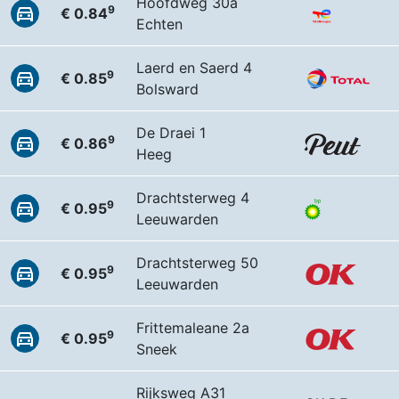
Hoofdweg 30a
9
€ 0.84
Echten
Laerd en Saerd 4
9
€ 0.85
Bolsward
De Draei 1
9
€ 0.86
Heeg
Drachtsterweg 4
9
€ 0.95
Leeuwarden
Drachtsterweg 50
9
€ 0.95
Leeuwarden
Frittemaleane 2a
9
€ 0.95
Sneek
Rijksweg A31