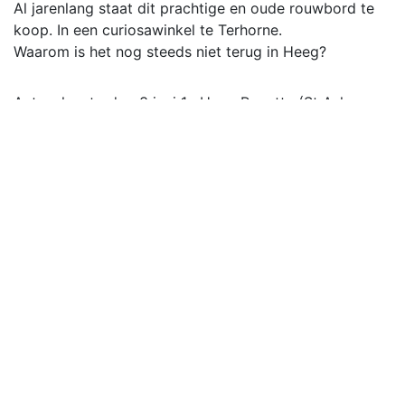
Al jarenlang staat dit prachtige en oude rouwbord te
koop. In een curiosawinkel te Terhorne.
Waarom is het nog steeds niet terug in Heeg?
Actueel: zaterdag 3 juni 1e Heeg Regatta (St Ayles
Skiffs)
#sloeproeienNL #StAylesSkiff #roeien
VVI2 Kampioen! 👊🏻🎉🥳
Laatste wedstrijd in een een zonovergoten Heeg
eindigde onder grote publieke belangstelling in een 4 -
7 overwinning voor het 2e van @vvidskenhuizen
Heeg 3 wist afgelopen woensdag de topper tegen
Nieuweschoot 1 met 4-0 te winnen.