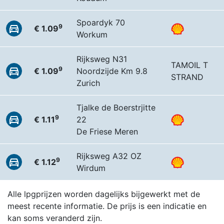
Spoardyk 70
9
€ 1.09
Workum
Rijksweg N31
TAMOIL T
9
€ 1.09
Noordzijde Km 9.8
STRAND
Zurich
Tjalke de Boerstrjitte
9
€ 1.11
22
De Friese Meren
Rijksweg A32 OZ
9
€ 1.12
Wirdum
Alle lpgprijzen worden dagelijks bijgewerkt met de
meest recente informatie. De prijs is een indicatie en
kan soms veranderd zijn.