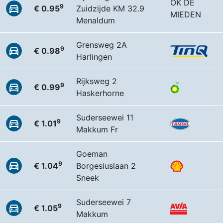
OK DE
9
€ 0.95
Zuidzijde KM 32.9
MIEDEN
Menaldum
Grensweg 2A
9
€ 0.98
Harlingen
Rijksweg 2
9
€ 0.99
Haskerhorne
Suderseewei 11
9
€ 1.01
Makkum Fr
Goeman
9
€ 1.04
Borgesiuslaan 2
Sneek
Suderseewei 7
9
€ 1.05
Makkum