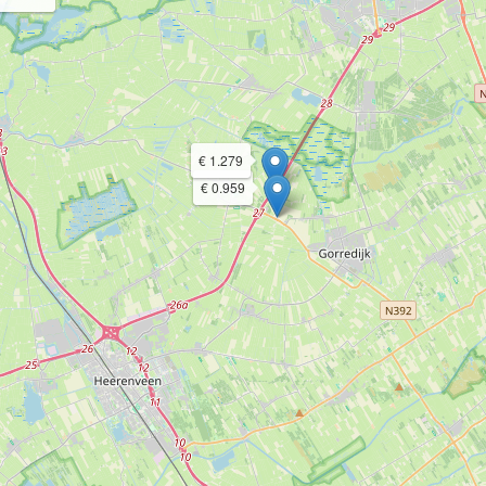
€ 1.279
€ 0.959