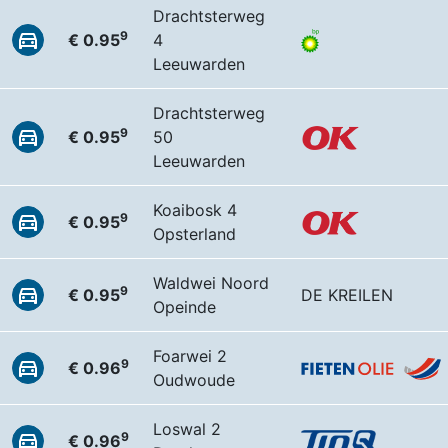
Drachtsterweg
9
€ 0.95
4
Leeuwarden
Drachtsterweg
9
€ 0.95
50
Leeuwarden
Koaibosk 4
9
€ 0.95
Opsterland
Waldwei Noord
9
€ 0.95
DE KREILEN
Opeinde
Foarwei 2
9
€ 0.96
Oudwoude
Loswal 2
9
€ 0.96