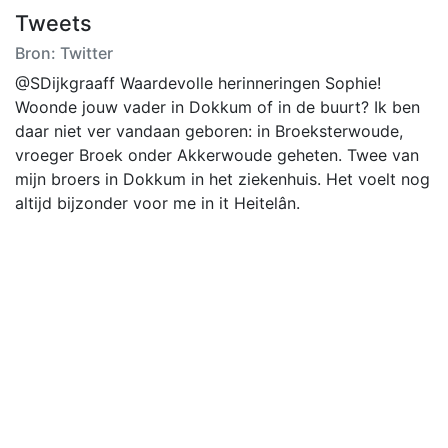
Tweets
Bron: Twitter
@SDijkgraaff Waardevolle herinneringen Sophie!
Woonde jouw vader in Dokkum of in de buurt? Ik ben
daar niet ver vandaan geboren: in Broeksterwoude,
vroeger Broek onder Akkerwoude geheten. Twee van
mijn broers in Dokkum in het ziekenhuis. Het voelt nog
altijd bijzonder voor me in it Heitelân.
@BlueBikeGreenH Jeetje, je gelooft me ook NOOIT! 😉
(Ik ben geboren in Broeksterwoude, bij Dokkum, dat is
in de Wouden.) Toen heette dat dorp nog Broek onder
Akkerwoude. Ze hebben er ook een molen!
@SjoerdJan65 @NOS @NLRebellion Het woord
#klimaatterroristen past toch veel beter bij die grote
winstgevende vervuilende olieproducenten zoals