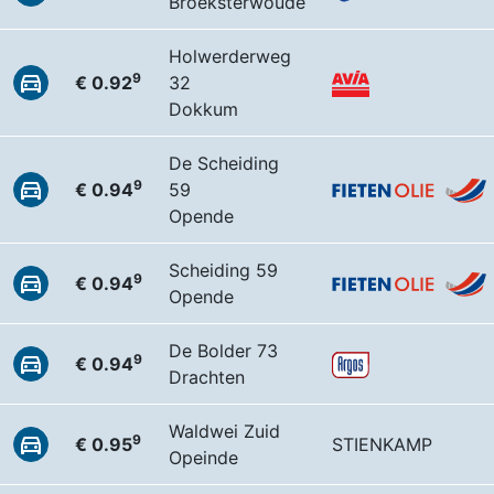
Broeksterwoude
Holwerderweg
9
€ 0.92
32
Dokkum
De Scheiding
9
€ 0.94
59
Opende
Scheiding 59
9
€ 0.94
Opende
De Bolder 73
9
€ 0.94
Drachten
Waldwei Zuid
9
€ 0.95
STIENKAMP
Opeinde