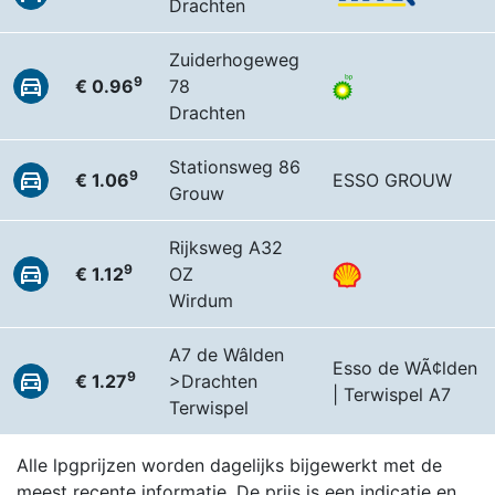
Drachten
Zuiderhogeweg
9
€ 0.96
78
Drachten
Stationsweg 86
9
€ 1.06
ESSO GROUW
Grouw
Rijksweg A32
9
€ 1.12
OZ
Wirdum
A7 de Wâlden
Esso de WÃ¢lden
9
€ 1.27
>Drachten
| Terwispel A7
Terwispel
Alle lpgprijzen worden dagelijks bijgewerkt met de
meest recente informatie. De prijs is een indicatie en