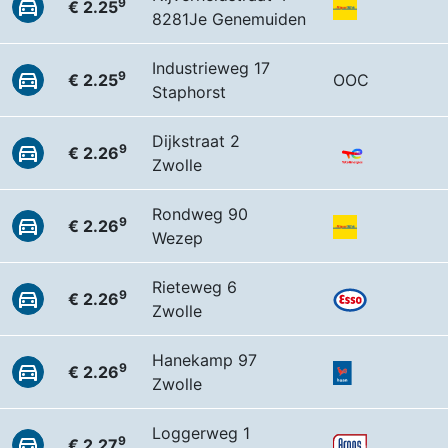
9
€ 2.25
8281Je Genemuiden
Industrieweg 17
9
€ 2.25
OOC
Staphorst
Dijkstraat 2
9
€ 2.26
Zwolle
Rondweg 90
9
€ 2.26
Wezep
Rieteweg 6
9
€ 2.26
Zwolle
Hanekamp 97
9
€ 2.26
Zwolle
Loggerweg 1
9
€ 2.27