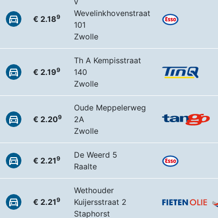
v
Wevelinkhovenstraat
9
€ 2.18
101
Zwolle
Th A Kempisstraat
9
€ 2.19
140
Zwolle
Oude Meppelerweg
9
€ 2.20
2A
Zwolle
De Weerd 5
9
€ 2.21
Raalte
Wethouder
9
€ 2.21
Kuijersstraat 2
Staphorst