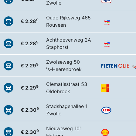
Zwolle
Oude Rijksweg 465
9
€ 2.28
Rouveen
Achthoevenweg 2A
9
€ 2.28
Staphorst
Zwolseweg 50
9
€ 2.29
's-Heerenbroek
Clematisstraat 53
9
€ 2.29
Oldebroek
Stadshagenallee 1
9
€ 2.30
Zwolle
Nieuweweg 101
9
€ 2.30
Hattem