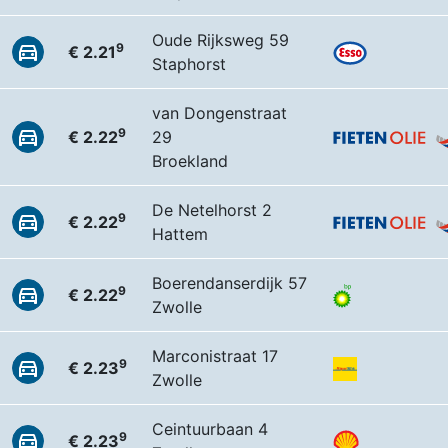
Oude Rijksweg 59
9
€ 2.21
Staphorst
van Dongenstraat
9
€ 2.22
29
Broekland
De Netelhorst 2
9
€ 2.22
Hattem
Boerendanserdijk 57
9
€ 2.22
Zwolle
Marconistraat 17
9
€ 2.23
Zwolle
Ceintuurbaan 4
9
€ 2.23