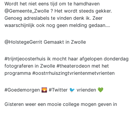
Wordt het niet eens tijd om te hamdhaven
@Gemeente_Zwolle ? Het wordt steeds gekker.
Genoeg adreslabels te vinden denk ik. Zeer
waarschijnlijk ook nog geen melding gedaan....
@HolstegeGerrit Gemaakt in Zwolle
#trijntjeoosterhuis ik mocht haar afgelopen donderdag
fotograferen in Zwolle #theaterodeon met het
programma #oostrrhuiszingtvrientenmetvrienten
#Goedemorgen 🌄 #Twitter 🐦 vrienden 💚
Gisteren weer een mooie college mogen geven in
@theaterodeon in #Zwolle met geweldig publiek 👏🏻
Maar nu eerst wakker worden met #koffie ☕ en
#AfghaniPorn 🔥