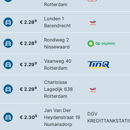
Rotterdam
Londen 1
9
€ 2.28
Barendrecht
Rondweg 2
9
€ 2.28
Nissewaard
Vaanweg 40
9
€ 2.29
Rotterdam
Charloisse
9
€ 2.29
Lagedijk 638
Rotterdam
Jan Van Der
DGV
9
€ 2.30
Heydenstraat 19
KREDITTANKSTATI
Numansdorp