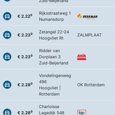
Zuid-Beijerland
Rijksstraatweg 1
9
€ 2.22
Numansdorp
Zetangel 22-24
9
€ 2.23
ZALMPLAAT
Hoogvliet Rt
Ridder van
9
€ 2.23
Dorplaan 3
Zuid-Beijerland
Vondelingenweg
496
9
€ 2.28
OK Rotterdam
Hoogvliet |
Rotterdam
Charloisse
9
€ 2.28
Lagedijk 548