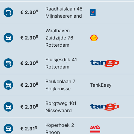
Raadhuislaan 48
9
€ 2.30
Mijnsheerenland
Waalhaven
9
€ 2.30
Zuidzijde 76
Rotterdam
Sluisjesdijk 41
9
€ 2.30
Rotterdam
Beukenlaan 7
9
€ 2.30
TankEasy
Spijkenisse
Borgtweg 101
9
€ 2.30
Nissewaard
Koperhoek 2
9
€ 2.31
Rhoon