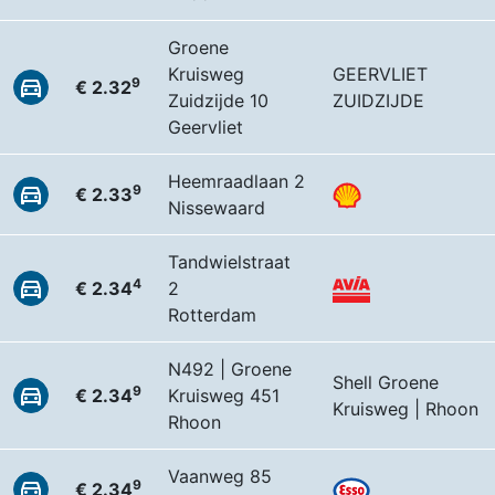
Groene
Kruisweg
GEERVLIET
9
€ 2.32
Zuidzijde 10
ZUIDZIJDE
Geervliet
Heemraadlaan 2
9
€ 2.33
Nissewaard
Tandwielstraat
4
€ 2.34
2
Rotterdam
N492 | Groene
Shell Groene
9
€ 2.34
Kruisweg 451
Kruisweg | Rhoon
Rhoon
Vaanweg 85
9
€ 2.34