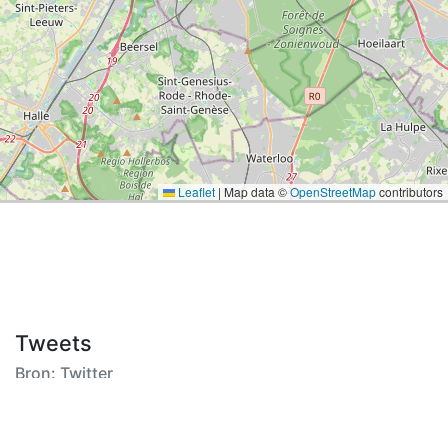
Leaflet
|
Map data ©
OpenStreetMap
contributors
Tweets
Bron: Twitter
Wens 2 is voor een mevrouw (1931) uit Zuid-Beijerland,
zij gaat nog één keer op visite bij haar kinderen om