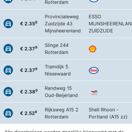
Rotterdam
Provincialeweg
ESSO
9
€ 2.35
Zuidzijde 43
MIJNSHEERENLA
Mijnsheerenland
ZUIDZIJDE
Slinge 244
9
€ 2.37
Rotterdam
Tramdijk 5
9
€ 2.37
Nissewaard
Randweg 15
9
€ 2.38
Oud-Beijerland
Rijksweg A15 2
Shell Rhoon -
9
€ 2.52
Rotterdam
Portland (A15 zz)