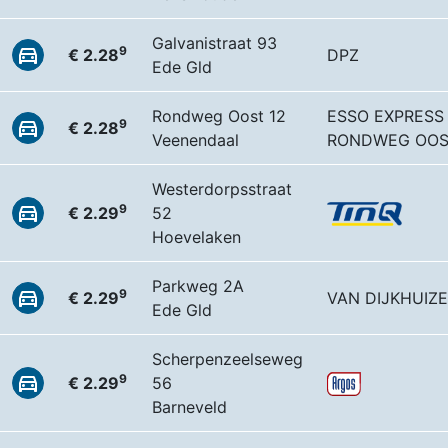
Galvanistraat 93
9
€ 2.28
DPZ
Ede Gld
Rondweg Oost 12
ESSO EXPRESS
9
€ 2.28
Veenendaal
RONDWEG OOS
Westerdorpsstraat
9
€ 2.29
52
Hoevelaken
Parkweg 2A
9
€ 2.29
VAN DIJKHUIZ
Ede Gld
Scherpenzeelseweg
9
€ 2.29
56
Barneveld