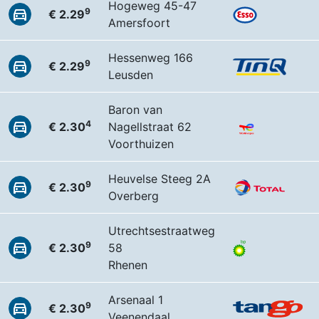
Hogeweg 45-47
9
€ 2.29
Amersfoort
Hessenweg 166
9
€ 2.29
Leusden
Baron van
4
€ 2.30
Nagellstraat 62
Voorthuizen
Heuvelse Steeg 2A
9
€ 2.30
Overberg
Utrechtsestraatweg
9
€ 2.30
58
Rhenen
Arsenaal 1
9
€ 2.30
Veenendaal