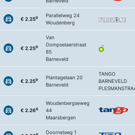
Barneveld
Parallelweg 24
9
€ 2.25
Woudenberg
Van
Dompselaerstraat
9
€ 2.25
85
Barneveld
TANGO
Plantagelaan 20
9
€ 2.25
BARNEVELD
Barneveld
PLESMANSTRA
Woudenbergseweg
6
€ 2.26
44
Maarsbergen
Doornsteeg 1
9