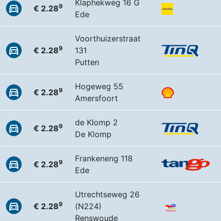
Klaphekweg 16 G
9
€ 2.28
Ede
Voorthuizerstraat
9
€ 2.28
131
Putten
Hogeweg 55
9
€ 2.28
Amersfoort
de Klomp 2
9
€ 2.28
De Klomp
Frankeneng 118
9
€ 2.28
Ede
Utrechtseweg 26
9
€ 2.28
(N224)
Renswoude