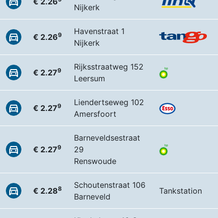
€ 2.26
Nijkerk
Havenstraat 1
9
€ 2.26
Nijkerk
Rijksstraatweg 152
9
€ 2.27
Leersum
Liendertseweg 102
9
€ 2.27
Amersfoort
Barneveldsestraat
9
€ 2.27
29
Renswoude
Schoutenstraat 106
8
€ 2.28
Tankstation
Barneveld