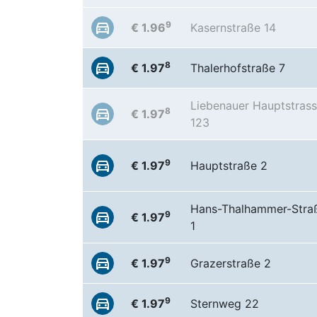
9
€ 1.96
Kasernstraße 14
8
€ 1.97
Thalerhofstraße 7
Liebenauer Hauptstras
8
€ 1.97
123
9
€ 1.97
Hauptstraße 2
Hans-Thalhammer-Stra
9
€ 1.97
1
9
€ 1.97
Grazerstraße 2
9
€ 1.97
Sternweg 22