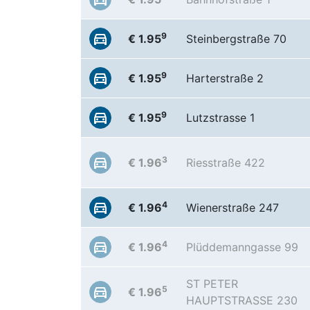
9
€ 1.95
Steinbergstraße 70
9
€ 1.95
Harterstraße 2
9
€ 1.95
Lutzstrasse 1
3
€ 1.96
Riesstraße 422
4
€ 1.96
Wienerstraße 247
4
€ 1.96
Plüddemanngasse 99
ST PETER
5
€ 1.96
HAUPTSTRASSE 230