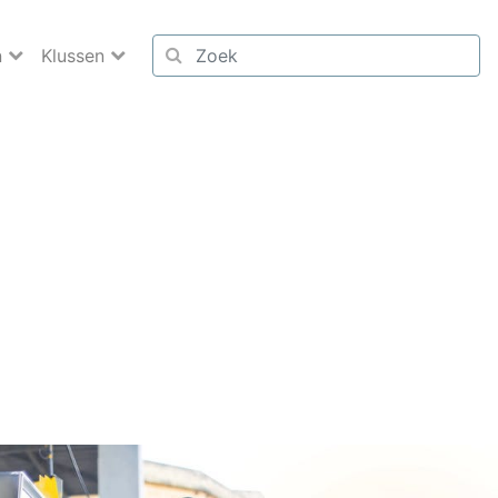
n
Klussen