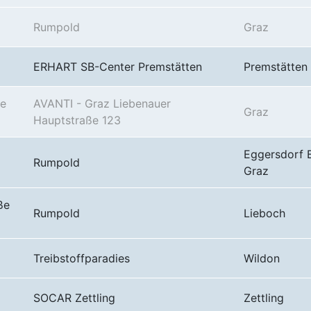
Rumpold
Graz
ERHART SB-Center Premstätten
Premstätten
se
AVANTI - Graz Liebenauer
Graz
Hauptstraße 123
Eggersdorf 
Rumpold
Graz
ße
Rumpold
Lieboch
Treibstoffparadies
Wildon
SOCAR Zettling
Zettling