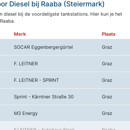
r Diesel bij Raaba (Steiermark)
 diesel bij de voordeligste tankstations. Hier kun je het
 Raaba.
Merk
Plaats
SOCAR Eggenbergergürtel
Graz
F. LEITNER
Graz
F. LEITNER - SPRINT
Graz
Sprint - Kärntner Straße 30
Graz
M3 Energy
Graz
F.LEITNER - Autohaus Fleck
Raaba