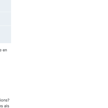
e en
tions?
ns als