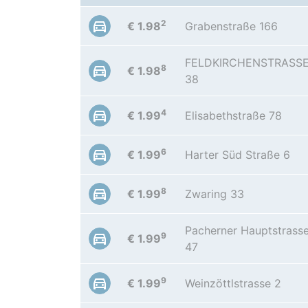
2
€ 1.98
Grabenstraße 166
FELDKIRCHENSTRASS
8
€ 1.98
38
4
€ 1.99
Elisabethstraße 78
6
€ 1.99
Harter Süd Straße 6
8
€ 1.99
Zwaring 33
Pacherner Hauptstrass
9
€ 1.99
47
9
€ 1.99
Weinzöttlstrasse 2