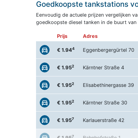
Goedkoopste tankstations voo
Eenvoudig de actuele prijzen vergelijken van
goedkoopste diesel tanken in de buurt van
Prijs
Adres
4
€ 1.94
Eggenbergergürtel 70
2
€ 1.95
Kärntner Straße 4
2
€ 1.95
Elisabethinergasse 39
2
€ 1.95
Kärntner Straße 30
7
€ 1.95
Karlauerstraße 42
7
€ 1.95
Bahnhofstraße 1