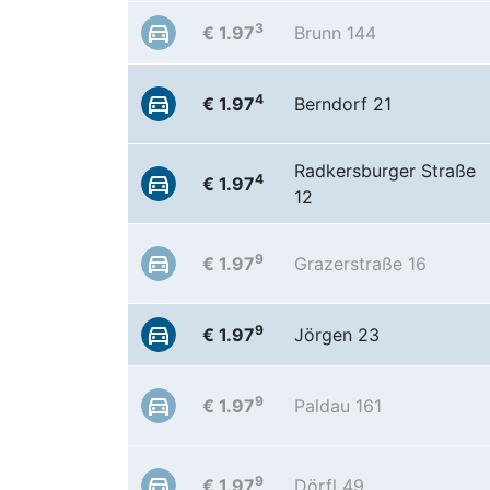
3
€ 1.97
Brunn 144
4
€ 1.97
Berndorf 21
Radkersburger Straße
4
€ 1.97
12
9
€ 1.97
Grazerstraße 16
9
€ 1.97
Jörgen 23
9
€ 1.97
Paldau 161
9
€ 1.97
Dörfl 49