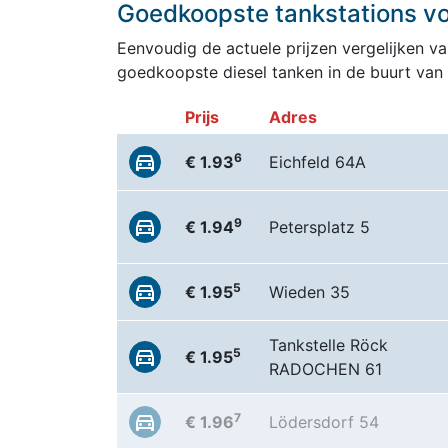
Goedkoopste tankstations voo
Eenvoudig de actuele prijzen vergelijken van
goedkoopste diesel tanken in de buurt van
Prijs
Adres
6
€ 1.93
Eichfeld 64A
9
€ 1.94
Petersplatz 5
5
€ 1.95
Wieden 35
Tankstelle Röck
5
€ 1.95
RADOCHEN 61
7
€ 1.96
Lödersdorf 54