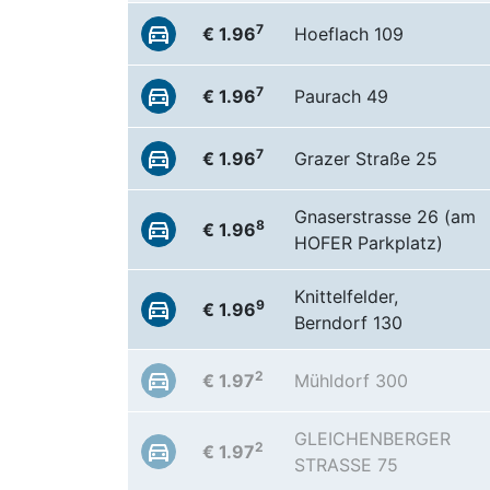
7
€ 1.96
Hoeflach 109
7
€ 1.96
Paurach 49
7
€ 1.96
Grazer Straße 25
Gnaserstrasse 26 (am
8
€ 1.96
HOFER Parkplatz)
Knittelfelder,
9
€ 1.96
Berndorf 130
2
€ 1.97
Mühldorf 300
GLEICHENBERGER
2
€ 1.97
STRASSE 75