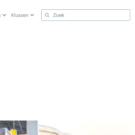
n
Klussen