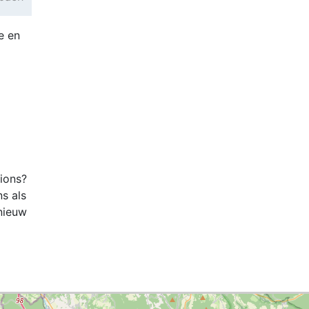
e en
tions?
ns als
nieuw