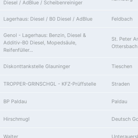
Diesel / AdBlue / Scheibenreiniger
Lagerhaus: Diesel / B0 Diesel / AdBlue
Feldbach
Genol - Lagerhaus: Benzin, Diesel &
St. Peter 
Additiv-B0 Diesel, Mopedsäule,
Ottersbach
Reifenfüller...
Diskonttankstelle Glauninger
Tieschen
TROPPER-GRINSCHGL - KFZ-Prüffstelle
Straden
BP Paldau
Paldau
Hirschmugl
Deutsch Go
Walter
Unterauers