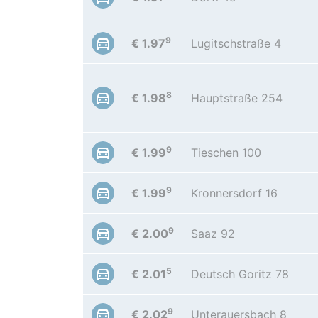
9
€ 1.97
Lugitschstraße 4
8
€ 1.98
Hauptstraße 254
9
€ 1.99
Tieschen 100
9
€ 1.99
Kronnersdorf 16
9
€ 2.00
Saaz 92
5
€ 2.01
Deutsch Goritz 78
9
€ 2.02
Unterauersbach 8