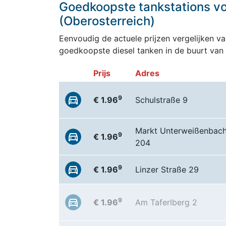
Goedkoopste tankstations vo
(Oberosterreich)
Eenvoudig de actuele prijzen vergelijken van
goedkoopste diesel tanken in de buurt van
Prijs
Adres
9
€ 1.96
Schulstraße 9
Markt Unterweißenbac
9
€ 1.96
204
9
€ 1.96
Linzer Straße 29
9
€ 1.96
Am Taferlberg 2