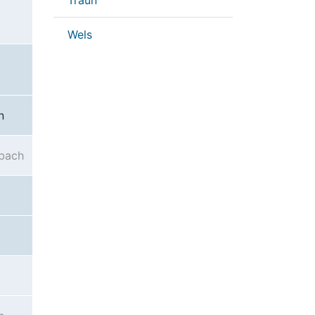
Traun
Wels
n
bach