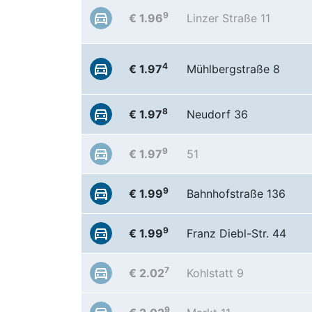
9
€ 1.96
Linzer Straße 11
4
€ 1.97
Mühlbergstraße 8
8
€ 1.97
Neudorf 36
9
€ 1.97
51
9
€ 1.99
Bahnhofstraße 136
9
€ 1.99
Franz Diebl-Str. 44
7
€ 2.02
Kohlstatt 9
9