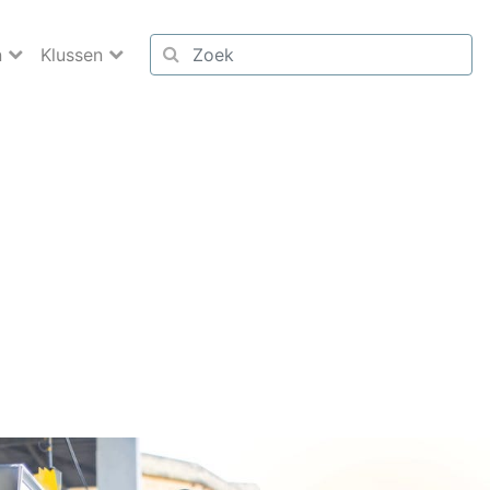
n
Klussen