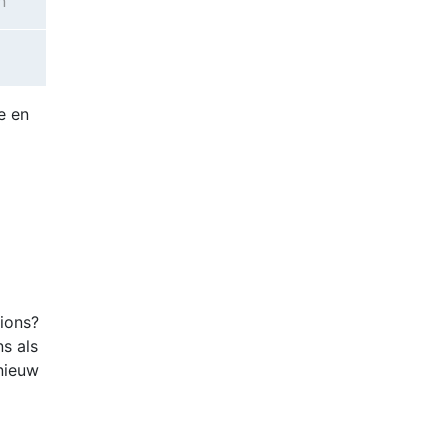
n
e en
tions?
ns als
nieuw