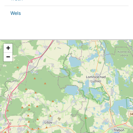
Wels
+
−