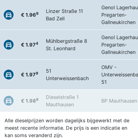
Genol Lagerhau
Linzer Straße 11
9
€ 1.96
Pregarten-
Bad Zell
Gallneukirchen
Genol Lagerhau
Mühlbergstraße 8
4
€ 1.97
Pregarten-
St. Leonhard
Gallneukirchen
OMV -
51
9
€ 1.97
Unterweissenb
Unterweissenbach
51
Dieselstraße 1
8
€ 1.98
BP Mauthausen
Mauthausen
Alle dieselprijzen worden dagelijks bijgewerkt met de
meest recente informatie. De prijs is een indicatie en
kan soms veranderd zijn.