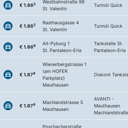
Westbahnstraße 98
2
€ 1.86
Turmöl Quick
St. Valentin
Rasthausgasse 4
2
€ 1.86
Turmöl Quick
St. Valentin
Alt-Pyburg 1
Tankstelle St.
6
€ 1.86
St. Pantaleon-Erla
Pantaleon-Erla
Wienerbergstrasse 1
(am HOFER
8
€ 1.87
Diskont Tankste
Parkplatz)
Mauthausen
AVANTI -
Machlandstrasse 5
8
€ 1.87
Mauthausen
Mauthausen
Machlandstraße
Poschacherstraße