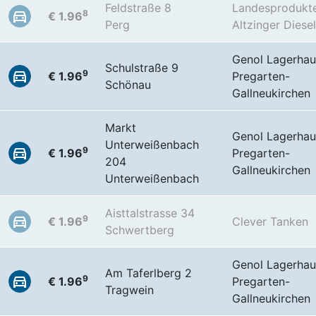
Feldstraße 8
Landesprodukt
8
€ 1.96
Perg
Altzinger Diesel
Genol Lagerhau
Schulstraße 9
9
€ 1.96
Pregarten-
Schönau
Gallneukirchen
Markt
Genol Lagerhau
Unterweißenbach
9
€ 1.96
Pregarten-
204
Gallneukirchen
Unterweißenbach
Aisttalstrasse 34
9
€ 1.96
Clever Tanken
Schwertberg
Genol Lagerhau
Am Taferlberg 2
9
€ 1.96
Pregarten-
Tragwein
Gallneukirchen