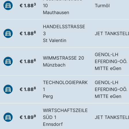
3
€ 1.88
10
Turmöl
Mauthausen
HANDELSSTRASSE
8
€ 1.88
3
JET TANKSTEL
St Valentin
GENOL-LH
WIMMSTRASSE 20
8
€ 1.88
EFERDING-OÖ.
Münzbach
MITTE eGen
TECHNOLOGIEPARK
GENOL-LH
8
€ 1.88
1
EFERDING-OÖ.
Perg
MITTE eGen
WIRTSCHAFTSZEILE
9
€ 1.89
SÜD 1
JET TANKSTEL
Ennsdorf