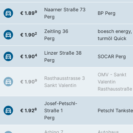
Naarner Straße 73
9
€ 1.89
BP Perg
Perg
Zeitling 36
boesch energy,
2
€ 1.90
Perg
turmöl Quick
Linzer Straße 38
4
€ 1.90
SOCAR Perg
Perg
OMV - Sankt
Rasthausstrasse 3
9
€ 1.90
Valentin
Sankt Valentin
Rasthausstraße
Josef-Petschl-
8
€ 1.92
Straße 1
Petschl Tankste
Perg
Arbing 7
Autohaus