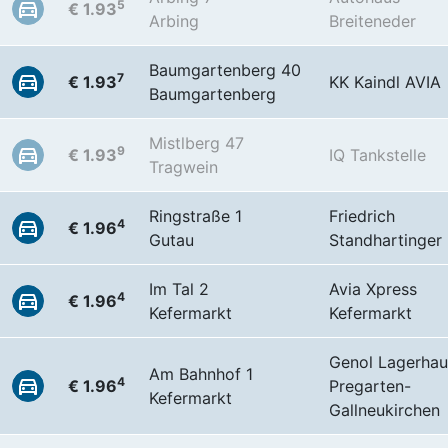
5
€ 1.93
Arbing
Breiteneder
Baumgartenberg 40
7
€ 1.93
KK Kaindl AVIA
Baumgartenberg
Mistlberg 47
9
€ 1.93
IQ Tankstelle
Tragwein
Ringstraße 1
Friedrich
4
€ 1.96
Gutau
Standhartinger
Im Tal 2
Avia Xpress
4
€ 1.96
Kefermarkt
Kefermarkt
Genol Lagerhau
Am Bahnhof 1
4
€ 1.96
Pregarten-
Kefermarkt
Gallneukirchen