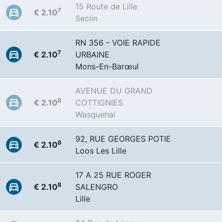
15 Route de Lille
7
€ 2.10
Seclin
RN 356 - VOIE RAPIDE
7
€ 2.10
URBAINE
Mons-En-Barœul
AVENUE DU GRAND
8
€ 2.10
COTTIGNIES
Wasquehal
92, RUE GEORGES POTIE
8
€ 2.10
Loos Les Lille
17 A 25 RUE ROGER
8
€ 2.10
SALENGRO
Lille