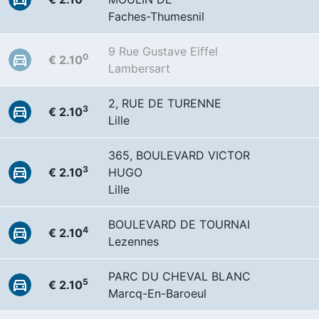
Faches-Thumesnil
9 Rue Gustave Eiffel
0
€ 2.10
Lambersart
2, RUE DE TURENNE
3
€ 2.10
Lille
365, BOULEVARD VICTOR
3
€ 2.10
HUGO
Lille
BOULEVARD DE TOURNAI
4
€ 2.10
Lezennes
PARC DU CHEVAL BLANC
5
€ 2.10
Marcq-En-Baroeul