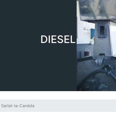
DIESEL
Sarlat-la-Canéda