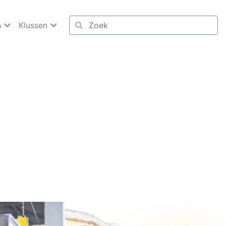
n
Klussen