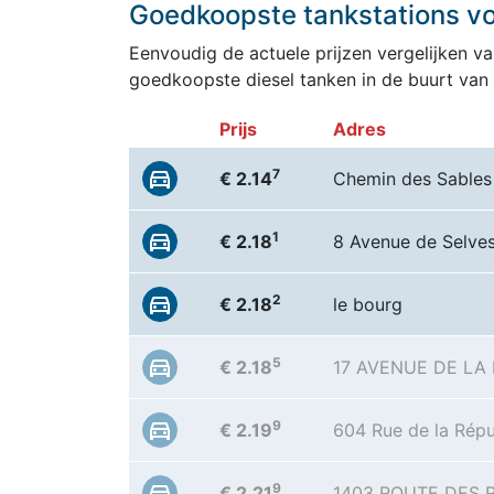
Goedkoopste tankstations voo
Eenvoudig de actuele prijzen vergelijken van
goedkoopste diesel tanken in de buurt van 
Prijs
Adres
7
€ 2.14
Chemin des Sables
1
€ 2.18
8 Avenue de Selve
2
€ 2.18
le bourg
5
€ 2.18
17 AVENUE DE L
9
€ 2.19
604 Rue de la Répu
9
€ 2.21
1403 ROUTE DES 