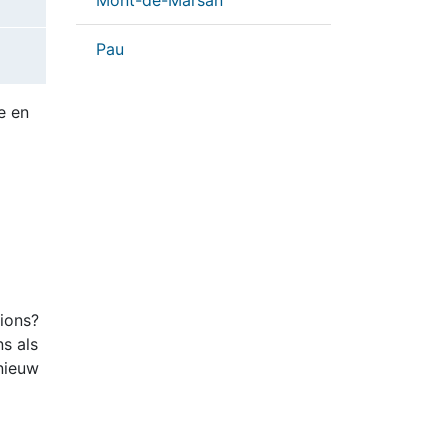
Mont-de-Marsan
Pau
e en
tions?
ns als
nieuw