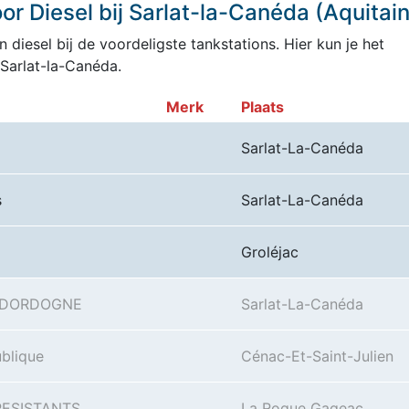
r Diesel bij Sarlat-la-Canéda (Aquitai
 diesel bij de voordeligste tankstations. Hier kun je het
Sarlat-la-Canéda.
Merk
Plaats
Sarlat-La-Canéda
s
Sarlat-La-Canéda
Groléjac
A DORDOGNE
Sarlat-La-Canéda
blique
Cénac-Et-Saint-Julien
RESISTANTS
La Roque Gageac