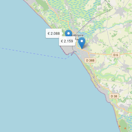
€ 2.088
€ 2.159