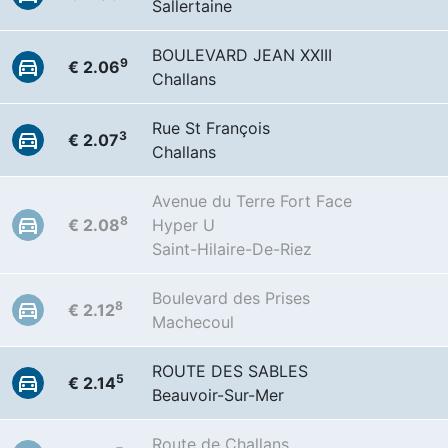
Sallertaine
BOULEVARD JEAN XXIII
9
€ 2.06
Challans
Rue St François
3
€ 2.07
Challans
Avenue du Terre Fort Face
8
€ 2.08
Hyper U
Saint-Hilaire-De-Riez
Boulevard des Prises
8
€ 2.12
Machecoul
ROUTE DES SABLES
5
€ 2.14
Beauvoir-Sur-Mer
Route de Challans