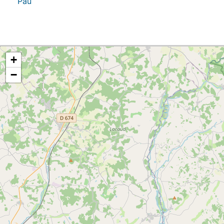
Pau
+
−