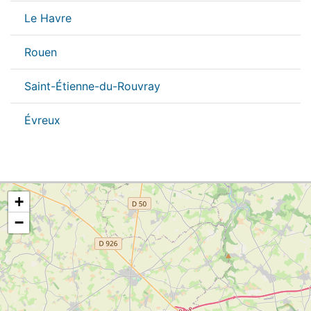
Le Havre
Rouen
Saint-Étienne-du-Rouvray
Évreux
+
−