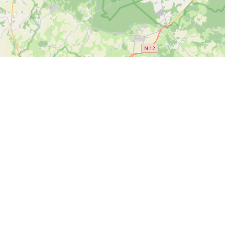
Leaflet
|
Map data ©
OpenStreetMap
contributors