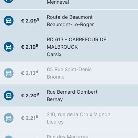
Menneval
Route de Beaumont
9
€ 2.09
Beaumont-Le-Roger
RD 613 - CARREFOUR DE
9
€ 2.10
MALBROUCK
Carsix
65 Rue Saint-Denis
4
€ 2.13
Brionne
Rue Bernard Gombert
9
€ 2.20
Bernay
210, rue de la Croix Vignon
9
€ 2.21
Lieurey
Rue des Martyres