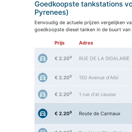
Goedkoopste tankstations voo
Pyrenees)
Eenvoudig de actuele prijzen vergelijken van
goedkoopste diesel tanken in de buurt van 
Prijs
Adres
9
€ 2.20
RUE DE LA SIGALARIE
9
€ 2.20
150 Avenue d'Albi
9
€ 2.20
1 rue d'al causse
9
€ 2.20
Route de Carmaux
9