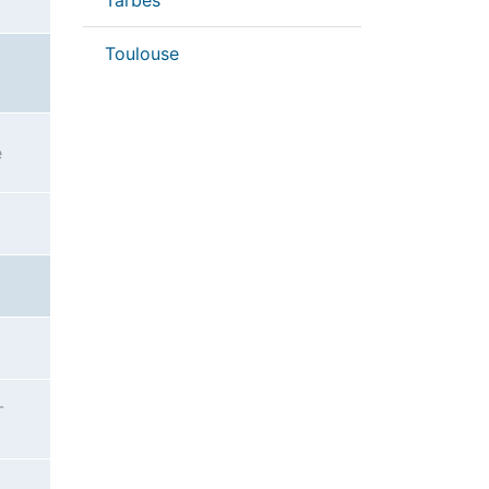
Tarbes
Toulouse
e
-