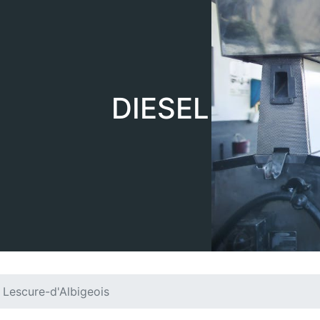
DIESEL
Lescure-d'Albigeois