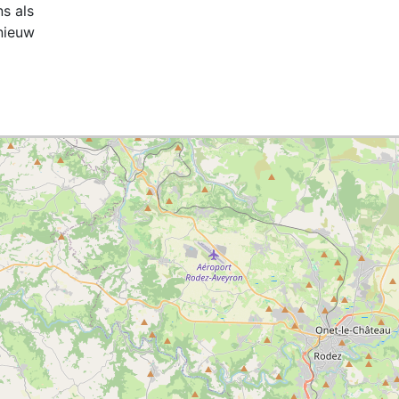
ns als
nieuw