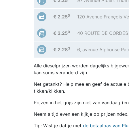
€ 2.25
97 Avenue Albert Thom
0
€ 2.25
120 Avenue François Ve
0
€ 2.25
40 ROUTE DE CORDES
3
€ 2.28
6, avenue Alphonse Pac
Alle dieselprijzen worden dagelijks bijgewer
kan soms veranderd zijn.
Net getankt? Help mee en geef de actuele b
tikken/klikken.
Prijzen in het grijs zijn niet van vandaag (
Neem altijd even een kijkje op prijzenindex
Tip: Wist je dat je met
de betaalpas van Plu