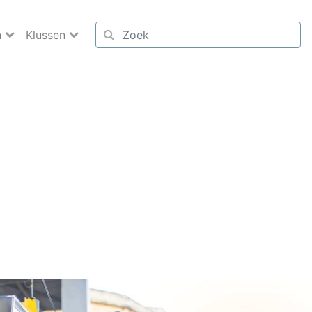
n
Klussen