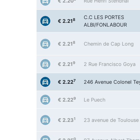
€ 2.20
Rue Henri Stendhal
C.C LES PORTES
8
€ 2.21
ALBI/FONLABOUR
8
€ 2.21
Chemin de Cap Long
9
€ 2.21
2 Rue Francisco Goya
7
€ 2.22
246 Avenue Colonel Tey
9
€ 2.22
Le Puech
1
€ 2.23
23 avenue de Toulouse
0