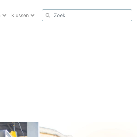
n
Klussen