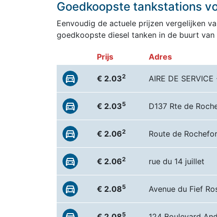
Goedkoopste tankstations voo
Eenvoudig de actuele prijzen vergelijken van
goedkoopste diesel tanken in de buurt van
Prijs
Adres
2
€ 2.03
AIRE DE SERVICE 
5
€ 2.03
D137 Rte de Roche
2
€ 2.06
Route de Rochefor
2
€ 2.06
rue du 14 juillet
5
€ 2.08
Avenue du Fief Ro
5
€ 2.08
124 Boulevard And