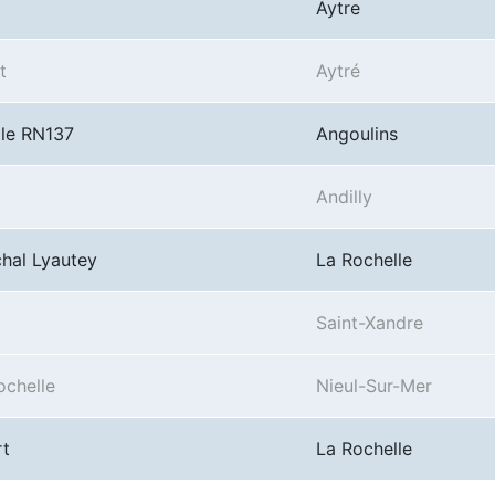
Aytre
t
Aytré
lle RN137
Angoulins
Andilly
hal Lyautey
La Rochelle
Saint-Xandre
ochelle
Nieul-Sur-Mer
rt
La Rochelle