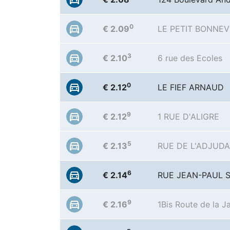
0
€ 2.09
LE PETIT BONNE
3
€ 2.10
6 rue des Ecoles
0
€ 2.12
LE FIEF ARNAUD
9
€ 2.12
1 RUE D'ALIGRE
5
€ 2.13
RUE DE L'ADJUD
6
€ 2.14
RUE JEAN-PAUL 
9
€ 2.16
1Bis Route de la J