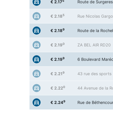
5
€ 2.17
Route de Surgeres
5
€ 2.18
Rue Nicolas Gargo
9
€ 2.18
Route de la Roche
0
€ 2.19
ZA BEL AIR RD20
9
€ 2.19
6 Boulevard Maréc
9
€ 2.21
43 rue des sports
0
€ 2.22
44 Avenue de la R
9
€ 2.24
Rue de Béthencou