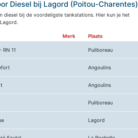
r Diesel bij Lagord (Poitou-Charentes)
 diesel bij de voordeligste tankstations. Hier kun je het
 Lagord.
Merk
Plaats
- RN 11
Puilboreau
fort
Angoulins
t
Angoulins
Puilboreau
se
Lagord
ré Sautel
La Rochelle