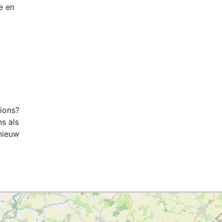
e en
tions?
ns als
nieuw