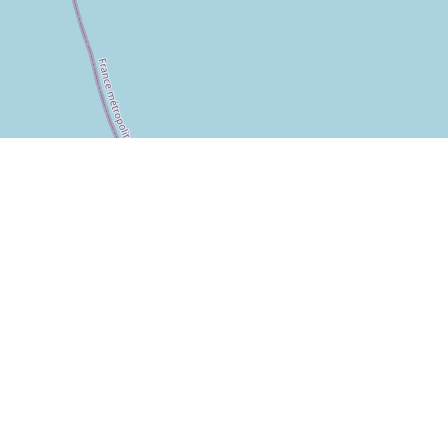
Leaflet
|
Map data ©
OpenStreetMap
contributors