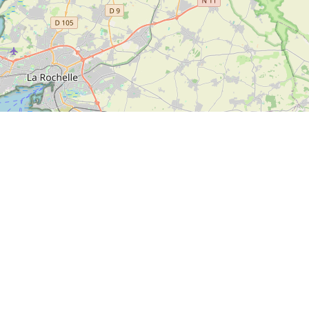
Leaflet
|
Map data ©
OpenStreetMap
contributors