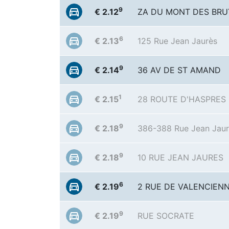
9
€ 2.12
ZA DU MONT DES BR
6
€ 2.13
125 Rue Jean Jaurès
9
€ 2.14
36 AV DE ST AMAND
1
€ 2.15
28 ROUTE D'HASPRES
9
€ 2.18
386-388 Rue Jean Jaur
9
€ 2.18
10 RUE JEAN JAURES
6
€ 2.19
2 RUE DE VALENCIEN
9
€ 2.19
RUE SOCRATE