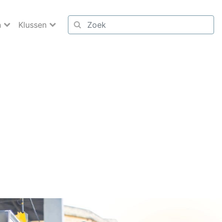
n
Klussen