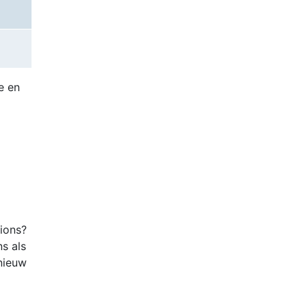
e en
tions?
ns als
nieuw