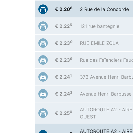
8
€ 2.20
2 Rue de la Concorde
5
€ 2.22
121 rue bantegnie
0
€ 2.23
RUE EMILE ZOLA
9
€ 2.23
Rue des Faïenciers Fau
1
€ 2.24
373 Avenue Henri Barb
3
€ 2.24
Avenue Henri Barbusse
AUTOROUTE A2 - AIRE
0
€ 2.25
OUEST
AUTOROUTE A2 - AIRE