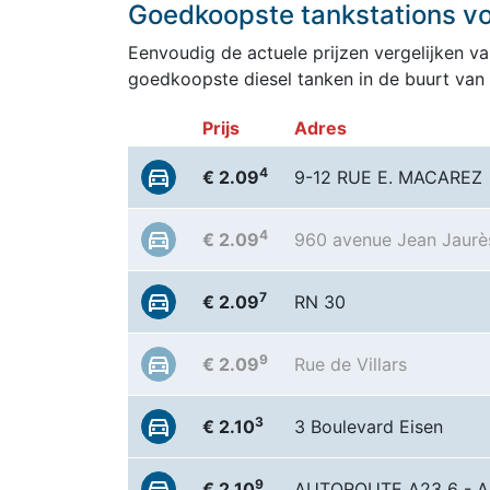
Goedkoopste tankstations voo
Eenvoudig de actuele prijzen vergelijken van
goedkoopste diesel tanken in de buurt van 
Prijs
Adres
4
€ 2.09
9-12 RUE E. MACAREZ
4
€ 2.09
960 avenue Jean Jaurè
7
€ 2.09
RN 30
9
€ 2.09
Rue de Villars
3
€ 2.10
3 Boulevard Eisen
9
€ 2.10
AUTOROUTE A23 6 - A