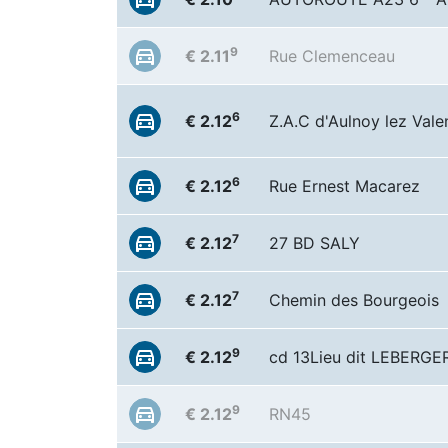
9
€ 2.11
Rue Clemenceau
6
€ 2.12
Z.A.C d'Aulnoy lez Vale
6
€ 2.12
Rue Ernest Macarez
7
€ 2.12
27 BD SALY
7
€ 2.12
Chemin des Bourgeois
9
€ 2.12
cd 13Lieu dit LEBERGE
9
€ 2.12
RN45