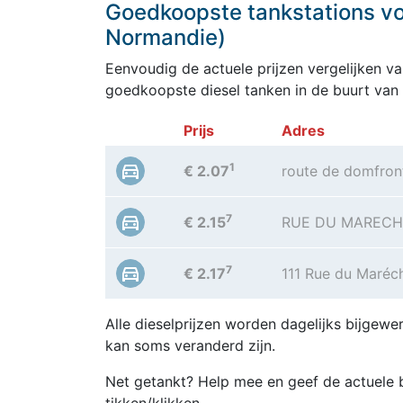
Goedkoopste tankstations voo
Normandie)
Eenvoudig de actuele prijzen vergelijken van
goedkoopste diesel tanken in de buurt van S
Prijs
Adres
1
€ 2.07
route de domfron
7
€ 2.15
RUE DU MARECH
7
€ 2.17
111 Rue du Maréc
Alle dieselprijzen worden dagelijks bijgewer
kan soms veranderd zijn.
Net getankt? Help mee en geef de actuele b