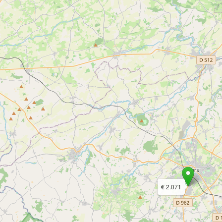
€ 2.071