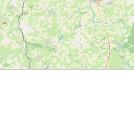
Tweets
Bron: Twitter
Carburant moins cher!