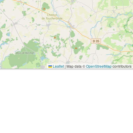
Leaflet
|
Map data ©
OpenStreetMap
contributors