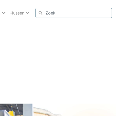
n
Klussen