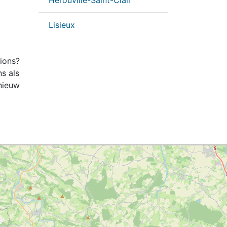
Hérouville-Saint-Clair
Lisieux
tions?
ns als
nieuw