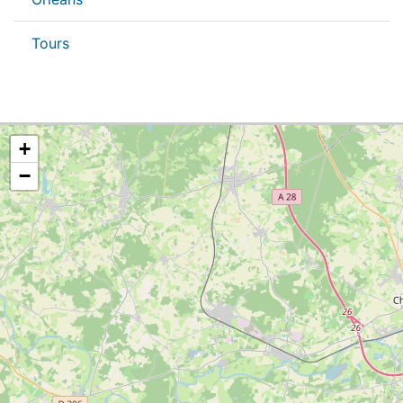
Tours
+
−