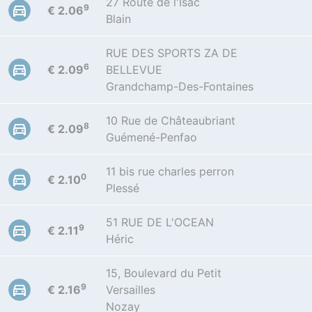
27 Route de l'Isac
9
€ 2.06
Blain
RUE DES SPORTS ZA DE
6
€ 2.09
BELLEVUE
Grandchamp-Des-Fontaines
10 Rue de Châteaubriant
8
€ 2.09
Guémené-Penfao
11 bis rue charles perron
0
€ 2.10
Plessé
51 RUE DE L'OCEAN
9
€ 2.11
Héric
15, Boulevard du Petit
9
€ 2.16
Versailles
Nozay