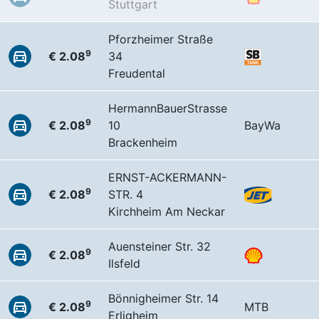
Stuttgart
Pforzheimer Straße
9
€ 2.08
34
Freudental
HermannBauerStrasse
9
€ 2.08
10
BayWa
Brackenheim
ERNST-ACKERMANN-
9
€ 2.08
STR. 4
Kirchheim Am Neckar
Auensteiner Str. 32
9
€ 2.08
Ilsfeld
Bönnigheimer Str. 14
9
€ 2.08
MTB
Erligheim