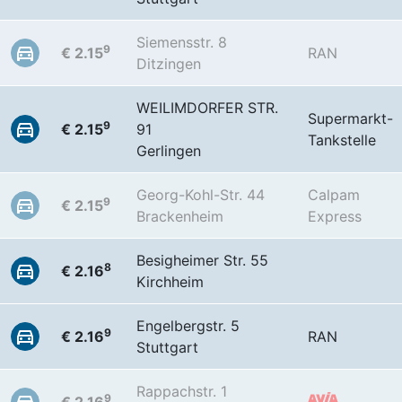
Siemensstr. 8
9
€ 2.15
RAN
Ditzingen
WEILIMDORFER STR.
Supermarkt-
9
€ 2.15
91
Tankstelle
Gerlingen
Georg-Kohl-Str. 44
Calpam
9
€ 2.15
Brackenheim
Express
Besigheimer Str. 55
8
€ 2.16
Kirchheim
Engelbergstr. 5
9
€ 2.16
RAN
Stuttgart
Rappachstr. 1
9