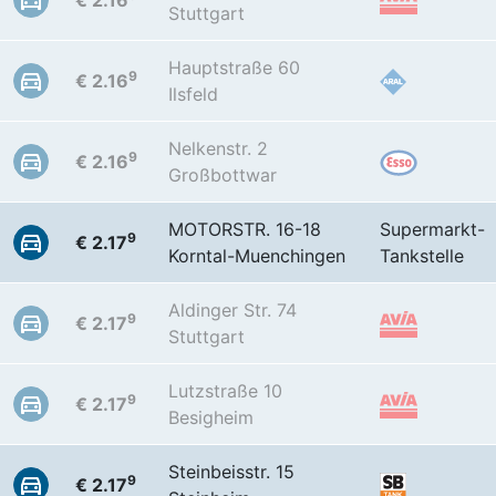
€ 2.16
Stuttgart
Hauptstraße 60
9
€ 2.16
Ilsfeld
Nelkenstr. 2
9
€ 2.16
Großbottwar
MOTORSTR. 16-18
Supermarkt-
9
€ 2.17
Korntal-Muenchingen
Tankstelle
Aldinger Str. 74
9
€ 2.17
Stuttgart
Lutzstraße 10
9
€ 2.17
Besigheim
Steinbeisstr. 15
9
€ 2.17