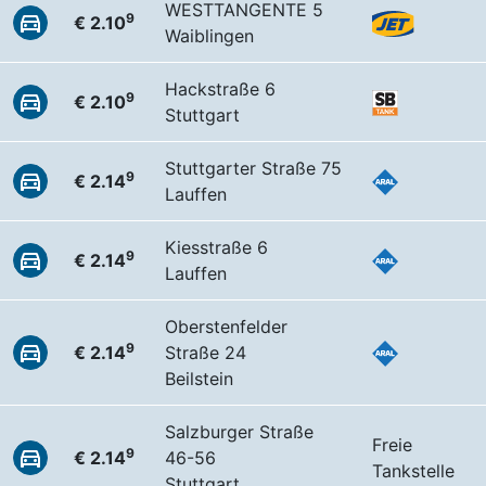
WESTTANGENTE 5
9
€ 2.10
Waiblingen
Hackstraße 6
9
€ 2.10
Stuttgart
Stuttgarter Straße 75
9
€ 2.14
Lauffen
Kiesstraße 6
9
€ 2.14
Lauffen
Oberstenfelder
9
€ 2.14
Straße 24
Beilstein
Salzburger Straße
Freie
9
€ 2.14
46-56
Tankstelle
Stuttgart