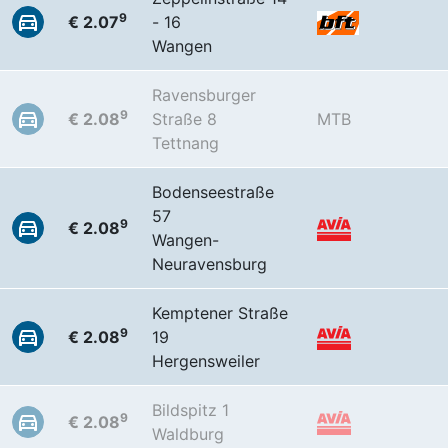
9
€ 2.07
- 16
Wangen
Ravensburger
9
€ 2.08
Straße 8
MTB
Tettnang
Bodenseestraße
57
9
€ 2.08
Wangen-
Neuravensburg
Kemptener Straße
9
€ 2.08
19
Hergensweiler
Bildspitz 1
9
€ 2.08
Waldburg