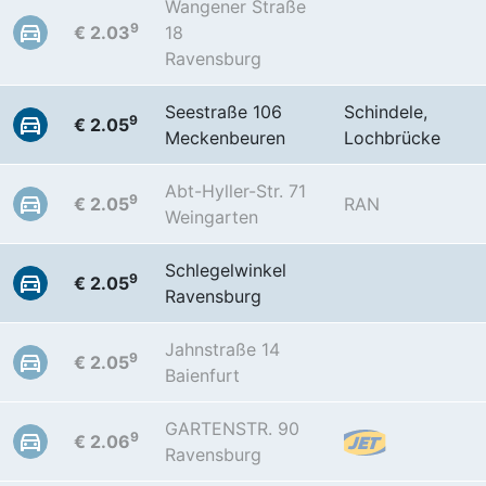
Wangener Straße
9
€ 2.03
18
Ravensburg
Seestraße 106
Schindele,
9
€ 2.05
Meckenbeuren
Lochbrücke
Abt-Hyller-Str. 71
9
€ 2.05
RAN
Weingarten
Schlegelwinkel
9
€ 2.05
Ravensburg
Jahnstraße 14
9
€ 2.05
Baienfurt
GARTENSTR. 90
9
€ 2.06
Ravensburg