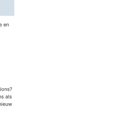
e en
tions?
ns als
nieuw