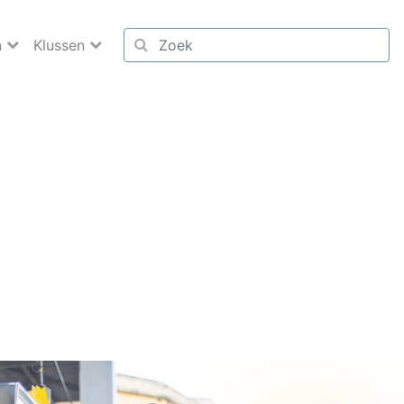
n
Klussen