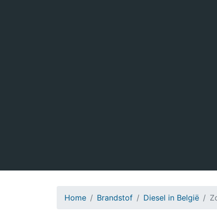
Home
Brandstof
Diesel in België
Z