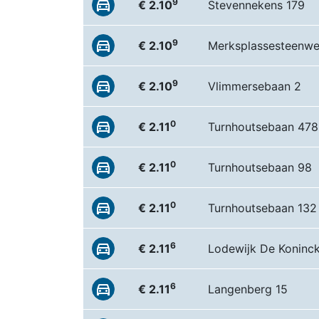
9
€ 2.10
Stevennekens 179
9
€ 2.10
Merksplassesteenw
9
€ 2.10
Vlimmersebaan 2
0
€ 2.11
Turnhoutsebaan 478
0
€ 2.11
Turnhoutsebaan 98
0
€ 2.11
Turnhoutsebaan 132
6
€ 2.11
Lodewijk De Koninc
6
€ 2.11
Langenberg 15