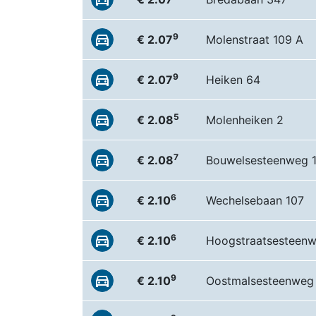
9
€ 2.07
Molenstraat 109 A
9
€ 2.07
Heiken 64
5
€ 2.08
Molenheiken 2
7
€ 2.08
Bouwelsesteenweg 
6
€ 2.10
Wechelsebaan 107
6
€ 2.10
Hoogstraatsesteen
9
€ 2.10
Oostmalsesteenweg