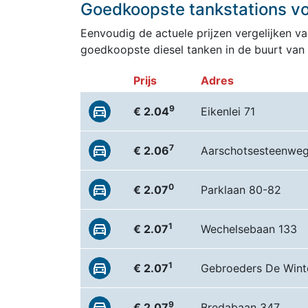
Goedkoopste tankstations voo
Eenvoudig de actuele prijzen vergelijken van
goedkoopste diesel tanken in de buurt van 
Prijs
Adres
9
€ 2.04
Eikenlei 71
7
€ 2.06
Aarschotsesteenweg
0
€ 2.07
Parklaan 80-82
1
€ 2.07
Wechelsebaan 133
1
€ 2.07
Gebroeders De Winte
9
€ 2.07
Bredabaan 347