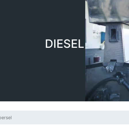
DIESEL
oersel