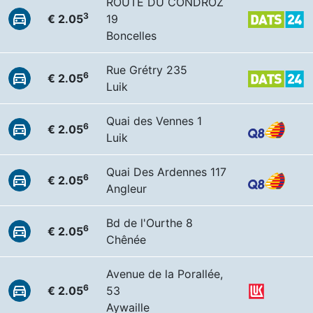
ROUTE DU CONDROZ
3
€ 2.05
19
Boncelles
Rue Grétry 235
6
€ 2.05
Luik
Quai des Vennes 1
6
€ 2.05
Luik
Quai Des Ardennes 117
6
€ 2.05
Angleur
Bd de l'Ourthe 8
6
€ 2.05
Chênée
Avenue de la Porallée,
6
€ 2.05
53
Aywaille