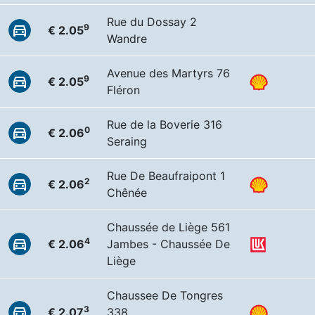
Rue du Dossay 2
9
€ 2.05
Wandre
Avenue des Martyrs 76
9
€ 2.05
Fléron
Rue de la Boverie 316
0
€ 2.06
Seraing
Rue De Beaufraipont 1
2
€ 2.06
Chênée
Chaussée de Liège 561
4
€ 2.06
Jambes - Chaussée De
Liège
Chaussee De Tongres
3
€ 2.07
338