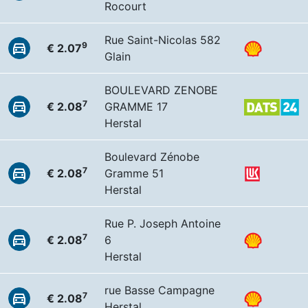
Rocourt
Rue Saint-Nicolas 582
9
€ 2.07
Glain
BOULEVARD ZENOBE
7
€ 2.08
GRAMME 17
Herstal
Boulevard Zénobe
7
€ 2.08
Gramme 51
Herstal
Rue P. Joseph Antoine
7
€ 2.08
6
Herstal
rue Basse Campagne
7
€ 2.08
Herstal