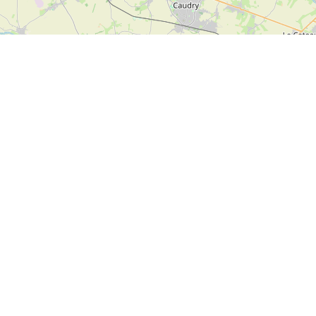
Leaflet
|
Map data ©
OpenStreetMap
contributors
Tweets
Bron: Twitter