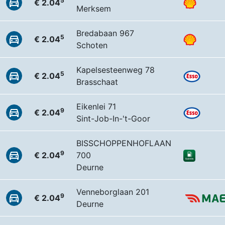
5
€ 2.04
Merksem
Bredabaan 967
5
€ 2.04
Schoten
Kapelsesteenweg 78
5
€ 2.04
Brasschaat
Eikenlei 71
9
€ 2.04
Sint-Job-In-'t-Goor
BISSCHOPPENHOFLAAN
9
€ 2.04
700
Deurne
Venneborglaan 201
9
€ 2.04
Deurne