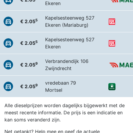
Ekeren
Kapelsesteenweg 527
5
€ 2.05
Ekeren (Mariaburg)
Kapelsesteenweg 527
5
€ 2.05
Ekeren
Verbrandendijk 106
9
€ 2.05
Zwijndrecht
vredebaan 79
9
€ 2.05
Mortsel
Alle dieselprijzen worden dagelijks bijgewerkt met de
meest recente informatie. De prijs is een indicatie en
kan soms veranderd zijn.
Net getankt? Help mee en geef de actuele