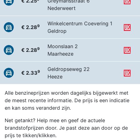
€ 2.25
Greymansstraat 6
Nederweert
Winkelcentrum Coevering 1
9
€ 2.28
Geldrop
Moonslaan 2
9
€ 2.28
Maarheeze
Geldropseweg 22
9
€ 2.33
Heeze
Alle benzineprijzen worden dagelijks bijgewerkt met
de meest recente informatie. De prijs is een indicatie
en kan soms veranderd zijn.
Net getankt? Help mee en geef de actuele
brandstofprijzen door. Je past deze aan door op de
prijs te tikken/klikken.