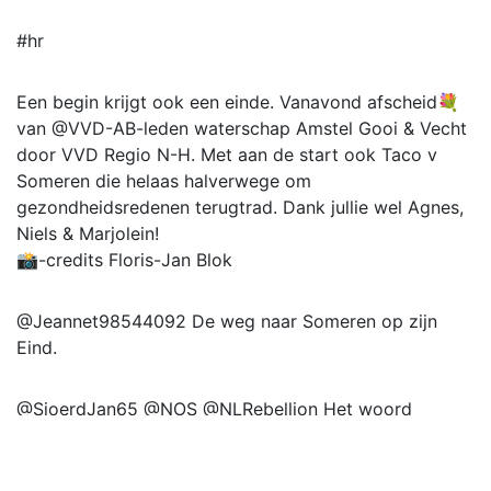
#hr
Een begin krijgt ook een einde. Vanavond afscheid💐
van @VVD-AB-leden waterschap Amstel Gooi & Vecht
door VVD Regio N-H. Met aan de start ook Taco v
Someren die helaas halverwege om
gezondheidsredenen terugtrad. Dank jullie wel Agnes,
Niels & Marjolein!
📸-credits Floris-Jan Blok
@Jeannet98544092 De weg naar Someren op zijn
Eind.
@SjoerdJan65 @NOS @NLRebellion Het woord
#klimaatterroristen past toch veel beter bij die grote
winstgevende vervuilende olieproducenten zoals
#Shell, #BP, #Exxon #Aramco #Mobil #Total