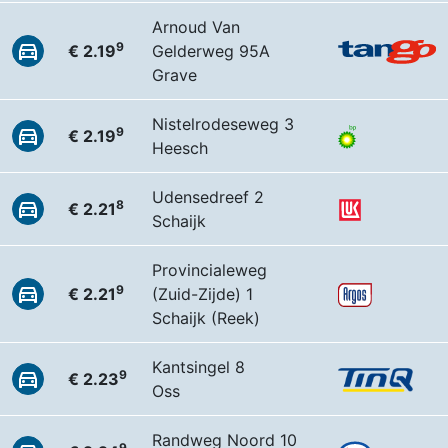
Arnoud Van
9
€ 2.19
Gelderweg 95A
Grave
Nistelrodeseweg 3
9
€ 2.19
Heesch
Udensedreef 2
8
€ 2.21
Schaijk
Provincialeweg
9
€ 2.21
(Zuid-Zijde) 1
Schaijk (Reek)
Kantsingel 8
9
€ 2.23
Oss
Randweg Noord 10
9