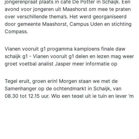
jongerenpraat plaats in café De Potter in Schaijk. Een
avond voor jongeren uit Maashorst om mee te praten
over verschillende thema’s. Het werd georganiseerd
door gemeente Maashorst, Campus Uden en stichting
Compass.
Vianen vooruit g1 progamma kampioens finale daw
schaijk g1 - Vianen vooruit g1 delen en lezen mag weer
groet voetbal analist Jasper meer informatie op
Tegel eruit, groen erin! Morgen staan we met de
Samenhanger op de ochtendmarkt in Schaijk, van
08.30 tot 12.15 uur. Wip een tegel uit je tuin en lever ‘m
bij ons in (max. 4 per huishouden). Kijk voor meer info
op . #NKTegelwippen #vergroenjetuin
Yamina Ayadi is gekozen tot Sociaal Werker van het
Jaar 2023. Samen met de andere genomineerden Juul