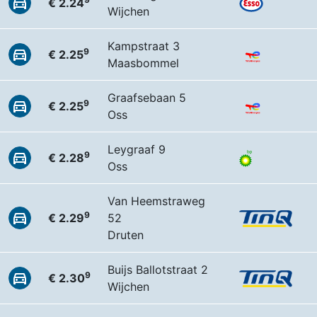
€ 2.24
Wijchen
Kampstraat 3
9
€ 2.25
Maasbommel
Graafsebaan 5
9
€ 2.25
Oss
Leygraaf 9
9
€ 2.28
Oss
Van Heemstraweg
9
€ 2.29
52
Druten
Buijs Ballotstraat 2
9
€ 2.30
Wijchen