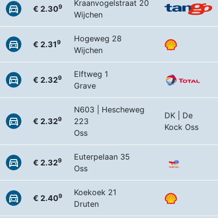
Kraanvogelstraat 20
9
€ 2.30
Wijchen
Hogeweg 28
9
€ 2.31
Wijchen
Elftweg 1
9
€ 2.32
Grave
N603 | Hescheweg
DK | De
9
€ 2.32
223
Kock Oss
Oss
Euterpelaan 35
9
€ 2.32
Oss
Koekoek 21
9
€ 2.40
Druten