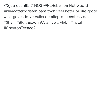
@SjoerdJan65 @NOS @NLRebellion Het woord
#klimaatterroristen past toch veel beter bij die grote
winstgevende vervuilende olieproducenten zoals
#Shell, #BP, #Exxon #Aramco #Mobil #Total
#ChevronTexaco?‼️
Zij weten al tientallen jaren dat de planeet gevaarlijk
heet gaat worden🧐‼️
Achter de schermen bij de opening van de Dutch
#tango week in @Gem_Amersfoort. Geweldige muziek
en dans, en immaterieel erfgoed van Unesco
Zeg je zakelijke afspraken maar af en koppel je
Bimmer aan een oplaadpaal:
📷: © BMW
🚗: #BMW #BMW5serie #BMWi5 #Duitsland
#Esegment #elektrisch #games #autonieuws #auto