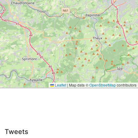
Leaflet
|
Map data ©
OpenStreetMap
contributors
Tweets