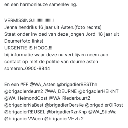
en een harmonieuze samenleving.
VERMISSING.!!!!!!!!!!!!!!!!!!
Jenna hendriks 16 jaar uit Asten.(foto rechts)
Staat onder invloed van deze jongen Jordi 18 jaar uit
Deurne(foto links)
URGENTIE IS HOOG.!!!
bij informatie waar deze nu verblijven neem aub
contact op met de politie van deurne asten
someren..0900-8844
En een #FF @WA_Asten @brigadierBESThh
@brigadierdeurn2 @WA_DEURNE @brigadierHEIKNT
@WA_HelmondOost @WA_RiederbuurtZ
@brigadierNaBest @brigadierOersKe @brigadierOIRost
@brigadierREUSEL @brigadierRznKnp @WA_StipWa
@brigadierVWcen @brigadierVHzlz2