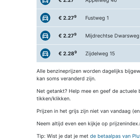
€ 2.27
Appelweg 46
9
€ 2.27
Fustweg 1
9
€ 2.27
Mijdrechtse Dwarsweg
9
€ 2.28
Zijdelweg 15
Alle benzineprijzen worden dagelijks bijgew
kan soms veranderd zijn.
Net getankt? Help mee en geef de actuele b
tikken/klikken.
Prijzen in het grijs zijn niet van vandaag (
Neem altijd even een kijkje op prijzenindex
Tip: Wist je dat je met
de betaalpas van Plu