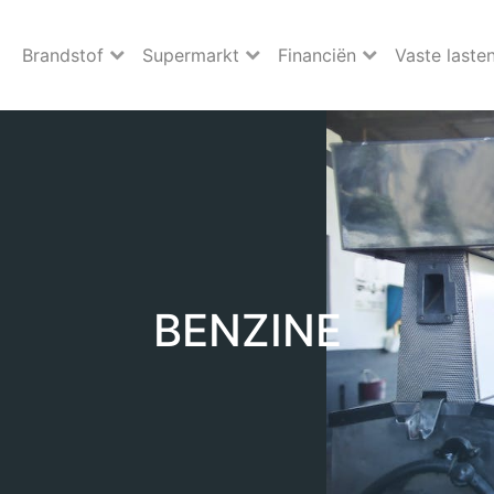
Brandstof
Supermarkt
Financiën
Vaste laste
BENZINE