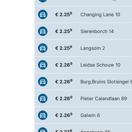
9
€ 2.25
Changing Lane 10
9
€ 2.25
Sierenborch 14
9
€ 2.25
Langsom 2
9
€ 2.26
Leidse Schouw 10
9
€ 2.26
Burg.Bruins Slotsingel 
9
€ 2.26
Pieter Calandlaan 89
9
€ 2.26
Galwin 6
9