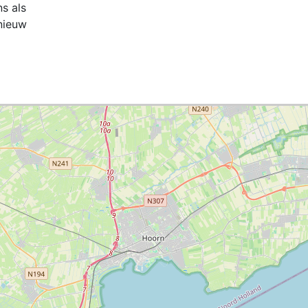
ns als
nieuw