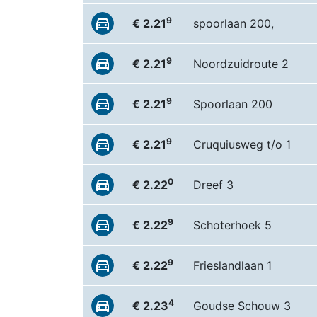
9
€ 2.21
spoorlaan 200,
9
€ 2.21
Noordzuidroute 2
9
€ 2.21
Spoorlaan 200
9
€ 2.21
Cruquiusweg t/o 1
0
€ 2.22
Dreef 3
9
€ 2.22
Schoterhoek 5
9
€ 2.22
Frieslandlaan 1
4
€ 2.23
Goudse Schouw 3