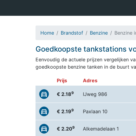
Home
Brandstof
Benzine
Benzine 
Goedkoopste tankstations vo
Eenvoudig de actuele prijzen vergelijken van
goedkoopste benzine tanken in de buurt va
Prijs
Adres
9
€ 2.18
IJweg 986
9
€ 2.19
Paxlaan 10
9
€ 2.20
Alkemadelaan 1