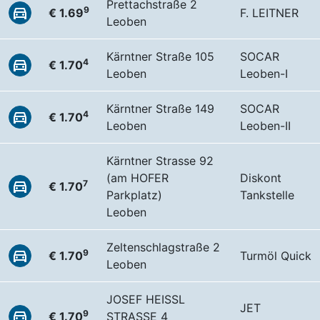
Prettachstraße 2
9
€ 1.69
F. LEITNER
Leoben
Kärntner Straße 105
SOCAR
4
€ 1.70
Leoben
Leoben-I
Kärntner Straße 149
SOCAR
4
€ 1.70
Leoben
Leoben-II
Kärntner Strasse 92
(am HOFER
Diskont
7
€ 1.70
Parkplatz)
Tankstelle
Leoben
Zeltenschlagstraße 2
9
€ 1.70
Turmöl Quick
Leoben
JOSEF HEISSL
JET
9
€ 1.70
STRASSE 4