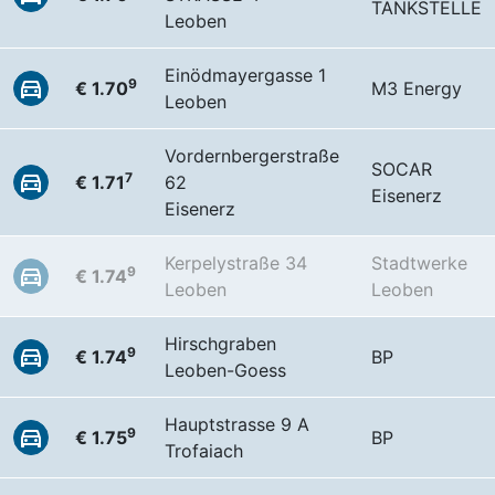
TANKSTELLE
Leoben
Einödmayergasse 1
9
€ 1.70
M3 Energy
Leoben
Vordernbergerstraße
SOCAR
7
€ 1.71
62
Eisenerz
Eisenerz
Kerpelystraße 34
Stadtwerke
9
€ 1.74
Leoben
Leoben
Hirschgraben
9
€ 1.74
BP
Leoben-Goess
Hauptstrasse 9 A
9
€ 1.75
BP
Trofaiach