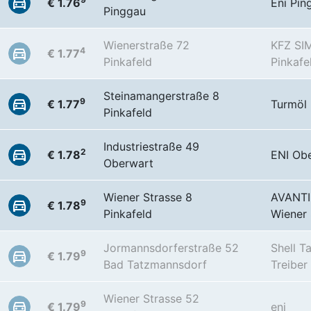
€ 1.76
Eni Pi
Pinggau
Wienerstraße 72
KFZ SI
4
€ 1.77
Pinkafeld
Pinkafe
Steinamangerstraße 8
9
€ 1.77
Turmöl
Pinkafeld
Industriestraße 49
2
€ 1.78
ENI Ob
Oberwart
Wiener Strasse 8
AVANTI 
9
€ 1.78
Pinkafeld
Wiener 
Jormannsdorferstraße 52
Shell T
9
€ 1.79
Bad Tatzmannsdorf
Treiber
Wiener Strasse 52
9
€ 1.79
eni