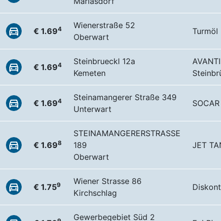
Mariasdorf
Wienerstraße 52
4
€ 1.69
Turmöl
Oberwart
Steinbrueckl 12a
AVANTI
4
€ 1.69
Kemeten
Steinbr
Steinamangerer Straße 349
4
€ 1.69
SOCAR 
Unterwart
STEINAMANGERERSTRASSE
8
€ 1.69
189
JET TA
Oberwart
Wiener Strasse 86
9
€ 1.75
Diskont
Kirchschlag
Gewerbegebiet Süd 2
9