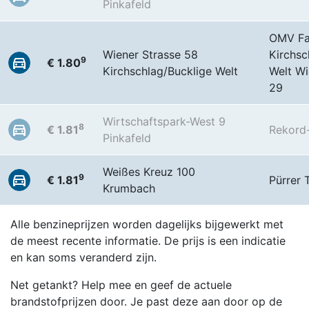
Pinkafeld
OMV Fa
Wiener Strasse 58
Kirchsc
9
€ 1.80
Kirchschlag/Bucklige Welt
Welt Wi
29
Wirtschaftspark-West 9
8
€ 1.81
Rekord-
Pinkafeld
Weißes Kreuz 100
9
€ 1.81
Pürrer 
Krumbach
Alle benzineprijzen worden dagelijks bijgewerkt met
de meest recente informatie. De prijs is een indicatie
en kan soms veranderd zijn.
Net getankt? Help mee en geef de actuele
brandstofprijzen door. Je past deze aan door op de