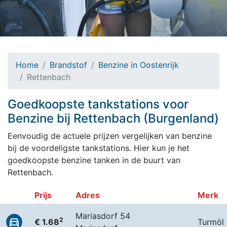
Home
Brandstof
Benzine in Oostenrijk
Rettenbach
Goedkoopste tankstations voor
Benzine bij Rettenbach (Burgenland)
Eenvoudig de actuele prijzen vergelijken van benzine
bij de voordeligste tankstations. Hier kun je het
goedkoopste benzine tanken in de buurt van
Rettenbach.
Prijs
Adres
Merk
Mariasdorf 54
2
€ 1.68
Turmöl