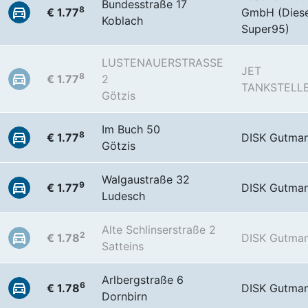
Bundesstraße 17
8
€ 1.77
GmbH (Diese
Koblach
Super95)
LUSTENAUERSTRASSE
JET
8
€ 1.77
2
TANKSTELL
Götzis
Im Buch 50
8
€ 1.77
DISK Gutma
Götzis
Walgaustraße 32
9
€ 1.77
DISK Gutma
Ludesch
Alte Schlinserstraße 2
2
€ 1.78
DISK Gutma
Satteins
Arlbergstraße 6
6
€ 1.78
DISK Gutma
Dornbirn