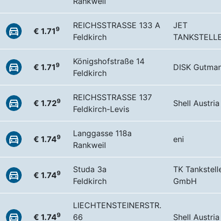
Rankweil
REICHSSTRASSE 133 A
JET
9
€ 1.71
Feldkirch
TANKSTELL
Königshofstraße 14
9
€ 1.71
DISK Gutma
Feldkirch
REICHSSTRASSE 137
9
€ 1.72
Shell Austria
Feldkirch-Levis
Langgasse 118a
9
€ 1.74
eni
Rankweil
Studa 3a
TK Tankstell
9
€ 1.74
Feldkirch
GmbH
LIECHTENSTEINERSTR.
9
€ 1.74
66
Shell Austria