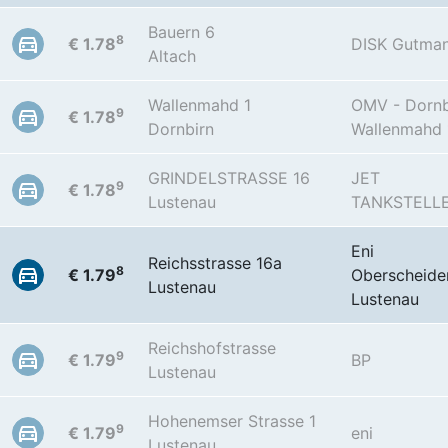
Bauern 6
8
€ 1.78
DISK Gutma
Altach
Wallenmahd 1
OMV - Dornb
9
€ 1.78
Dornbirn
Wallenmahd 
GRINDELSTRASSE 16
JET
9
€ 1.78
Lustenau
TANKSTELL
Eni
Reichsstrasse 16a
8
€ 1.79
Oberscheide
Lustenau
Lustenau
Reichshofstrasse
9
€ 1.79
BP
Lustenau
Hohenemser Strasse 1
9
€ 1.79
eni
Lustenau