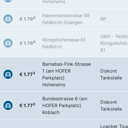
Hohenems
Haemmerlestrasse 99
9
€ 1.76
BP
Feldkirch-Gisingen
OMV - Feldk
Königshofstrasse 61
9
€ 1.76
Königshofst
Feldkirch
61
Barnabas-Fink-Strasse
1 (am HOFER
Diskont
3
€ 1.77
Parkplatz)
Tankstelle
Hohenems
Bundesstrasse 6 (am
Diskont
3
€ 1.77
HOFER Parkplatz)
Tankstelle
Koblach
Loacker Tou