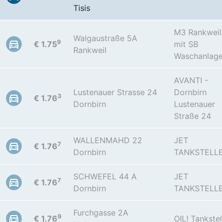
Tisis
M3 Rankweil
Walgaustraße 5A
9
€ 1.75
mit SB
Rankweil
Waschanlag
AVANTI -
Lustenauer Strasse 24
Dornbirn
3
€ 1.76
Dornbirn
Lustenauer
Straße 24
WALLENMAHD 22
JET
7
€ 1.76
Dornbirn
TANKSTELL
SCHWEFEL 44 A
JET
7
€ 1.76
Dornbirn
TANKSTELL
Furchgasse 2A
9
€ 1.76
OIL! Tankstel