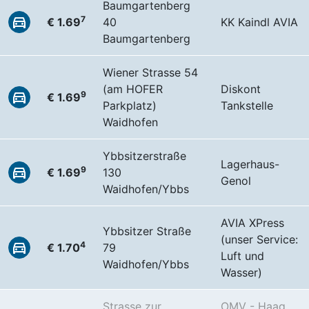
Baumgartenberg
7
€ 1.69
40
KK Kaindl AVIA
Baumgartenberg
Wiener Strasse 54
(am HOFER
Diskont
9
€ 1.69
Parkplatz)
Tankstelle
Waidhofen
Ybbsitzerstraße
Lagerhaus-
9
€ 1.69
130
Genol
Waidhofen/Ybbs
AVIA XPress
Ybbsitzer Straße
(unser Service:
4
€ 1.70
79
Luft und
Waidhofen/Ybbs
Wasser)
Strasse zur
OMV - Haag