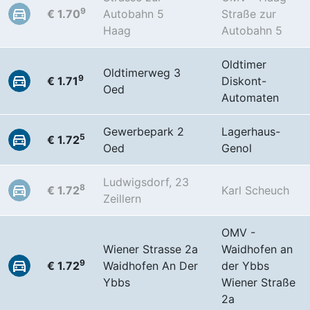
9
€ 1.70
Autobahn 5
Straße zur
Haag
Autobahn 5
Oldtimer
Oldtimerweg 3
9
€ 1.71
Diskont-
Oed
Automaten
Gewerbepark 2
Lagerhaus-
5
€ 1.72
Oed
Genol
Ludwigsdorf, 23
8
€ 1.72
Karl Scheuch
Zeillern
OMV -
Wiener Strasse 2a
Waidhofen an
9
€ 1.72
Waidhofen An Der
der Ybbs
Ybbs
Wiener Straße
2a