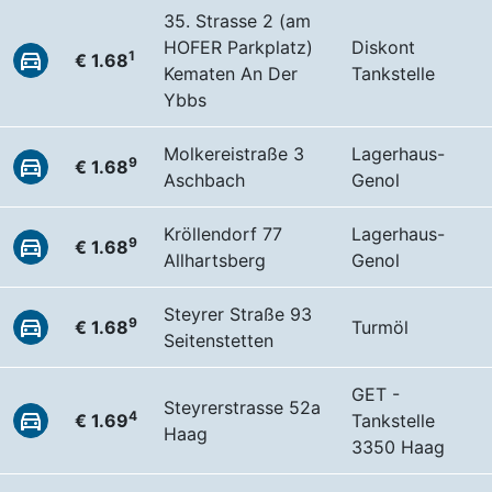
35. Strasse 2 (am
HOFER Parkplatz)
Diskont
1
€ 1.68
Kematen An Der
Tankstelle
Ybbs
Molkereistraße 3
Lagerhaus-
9
€ 1.68
Aschbach
Genol
Kröllendorf 77
Lagerhaus-
9
€ 1.68
Allhartsberg
Genol
Steyrer Straße 93
9
€ 1.68
Turmöl
Seitenstetten
GET -
Steyrerstrasse 52a
4
€ 1.69
Tankstelle
Haag
3350 Haag