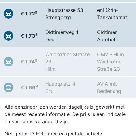
Hauptstrasse 53
eni (24h-
9
€ 1.72
Strengberg
Tankautomat)
Oldtimerweg 1
Oldtimer
5
€ 1.73
Oed
Autohof
Waidhofner Strasse
OMV - Hilm
9
€ 1.74
23
Waidhofner
Hilm
Straße 23
Hauptplatz 4
AVIA mit
9
€ 1.86
Ertl
Bedienung
Alle benzineprijzen worden dagelijks bijgewerkt met
de meest recente informatie. De prijs is een indicatie
en kan soms veranderd zijn.
Net getankt? Help mee en geef de actuele