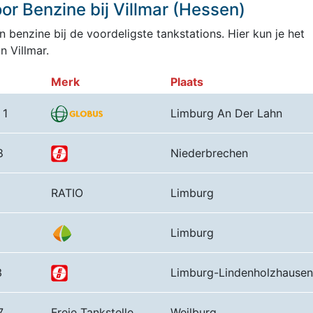
r Benzine bij Villmar (Hessen)
 benzine bij de voordeligste tankstations. Hier kun je het
 Villmar.
Merk
Plaats
 1
Limburg An Der Lahn
8
Niederbrechen
RATIO
Limburg
Limburg
3
Limburg-Lindenholzhausen
7
Freie Tankstelle
Weilburg