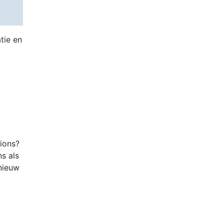
tie en
tions?
ns als
nieuw