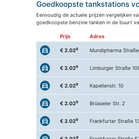
Goedkoopste tankstations voo
Eenvoudig de actuele prijzen vergelijken van
goedkoopste benzine tanken in de buurt van
Prijs
Adres
8
€ 2.02
Mundipharma Straße
9
€ 2.02
Limburger Straße 10
9
€ 2.02
Kapellenstr. 10
9
€ 2.02
Brüsseler Str. 2
9
€ 2.02
Frankfurter Straße 1
9
€ 2.03
Frankfurter Straße 5