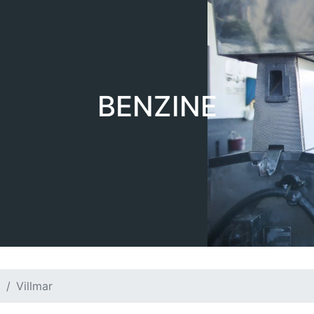
BENZINE
d
Villmar