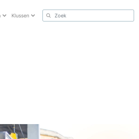
n
Klussen