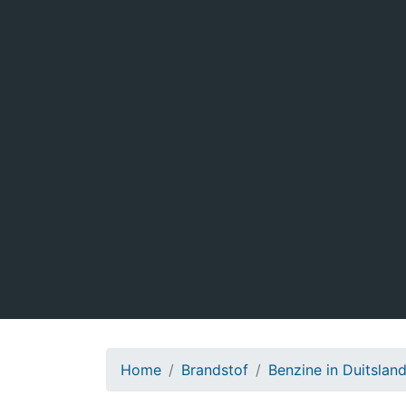
Home
Brandstof
Benzine in Duitslan