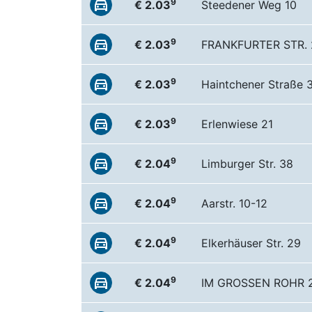
9
€ 2.03
Steedener Weg 10
9
€ 2.03
FRANKFURTER STR. 
9
€ 2.03
Haintchener Straße 
9
€ 2.03
Erlenwiese 21
9
€ 2.04
Limburger Str. 38
9
€ 2.04
Aarstr. 10-12
9
€ 2.04
Elkerhäuser Str. 29
9
€ 2.04
IM GROSSEN ROHR 