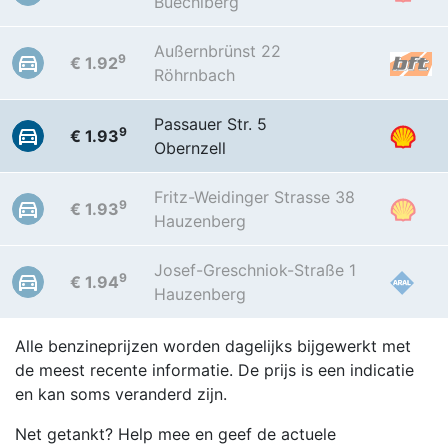
Buechlberg
Außernbrünst 22
9
€ 1.92
Röhrnbach
Passauer Str. 5
9
€ 1.93
Obernzell
Fritz-Weidinger Strasse 38
9
€ 1.93
Hauzenberg
Josef-Greschniok-Straße 1
9
€ 1.94
Hauzenberg
Alle benzineprijzen worden dagelijks bijgewerkt met
de meest recente informatie. De prijs is een indicatie
en kan soms veranderd zijn.
Net getankt? Help mee en geef de actuele