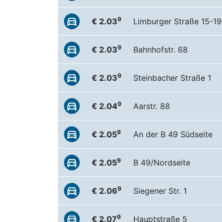
9
€ 2.03
Limburger Straße 15-19
9
€ 2.03
Bahnhofstr. 68
9
€ 2.03
Steinbacher Straße 1
9
€ 2.04
Aarstr. 88
9
€ 2.05
An der B 49 Südseite
9
€ 2.05
B 49/Nordseite
9
€ 2.06
Siegener Str. 1
9
€ 2.07
Hauptstraße 5