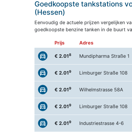
Goedkoopste tankstations vo
(Hessen)
Eenvoudig de actuele prijzen vergelijken van
goedkoopste benzine tanken in de buurt va
Prijs
Adres
8
€ 2.01
Mundipharma Straße 1
9
€ 2.01
Limburger Straße 108
9
€ 2.01
Wilhelmstrasse 58A
9
€ 2.01
Limburger Straße 108
9
€ 2.01
Industriestrasse 4-6