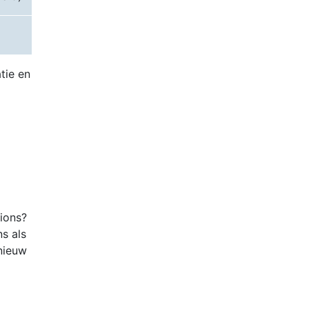
tie en
tions?
ns als
nieuw