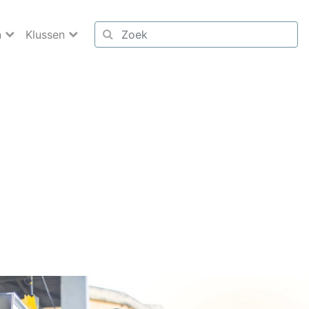
n
Klussen