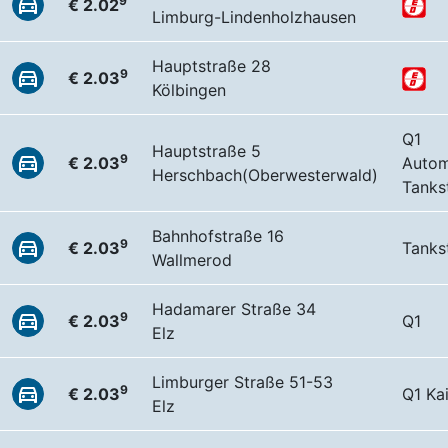
9
€ 2.02
Limburg-Lindenholzhausen
Hauptstraße 28
9
€ 2.03
Kölbingen
Q1
Hauptstraße 5
9
€ 2.03
Autom
Herschbach(Oberwesterwald)
Tankst
Bahnhofstraße 16
9
€ 2.03
Tankst
Wallmerod
Hadamarer Straße 34
9
€ 2.03
Q1
Elz
Limburger Straße 51-53
9
€ 2.03
Q1 Ka
Elz