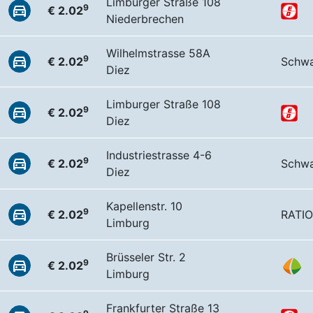
Limburger Straße 108
9
€ 2.02
Niederbrechen
Wilhelmstrasse 58A
9
€ 2.02
Schw
Diez
Limburger Straße 108
9
€ 2.02
Diez
Industriestrasse 4-6
9
€ 2.02
Schw
Diez
Kapellenstr. 10
9
€ 2.02
RATIO
Limburg
Brüsseler Str. 2
9
€ 2.02
Limburg
Frankfurter Straße 13