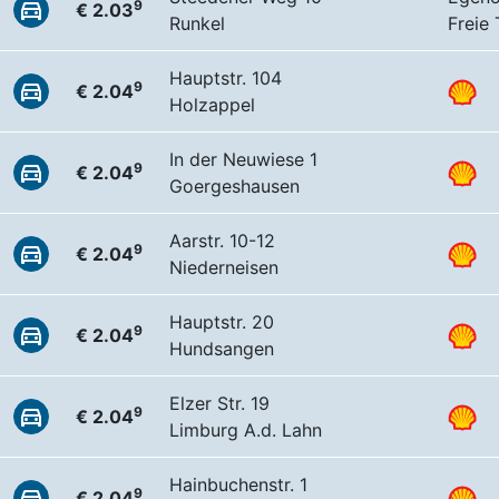
9
€ 2.03
Runkel
Freie
Hauptstr. 104
9
€ 2.04
Holzappel
In der Neuwiese 1
9
€ 2.04
Goergeshausen
Aarstr. 10-12
9
€ 2.04
Niederneisen
Hauptstr. 20
9
€ 2.04
Hundsangen
Elzer Str. 19
9
€ 2.04
Limburg A.d. Lahn
Hainbuchenstr. 1
9
€ 2.04