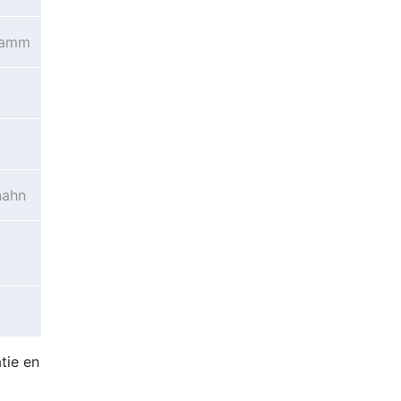
damm
nahn
tie en