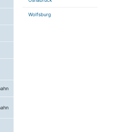
Osnabrück
Wolfsburg
nahn
nahn