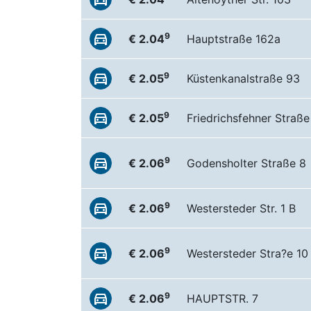
9
€ 2.04
Hauptstraße 162a
9
€ 2.05
Küstenkanalstraße 93
9
€ 2.05
Friedrichsfehner Straße
9
€ 2.06
Godensholter Straße 8
9
€ 2.06
Westersteder Str. 1 B
9
€ 2.06
Westersteder Stra?e 10
9
€ 2.06
HAUPTSTR. 7