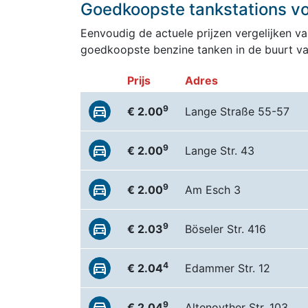
Goedkoopste tankstations vo
Eenvoudig de actuele prijzen vergelijken van
goedkoopste benzine tanken in de buurt v
Prijs
Adres
9
€ 2.00
Lange Straße 55-57
9
€ 2.00
Lange Str. 43
9
€ 2.00
Am Esch 3
9
€ 2.03
Böseler Str. 416
4
€ 2.04
Edammer Str. 12
9
€ 2.04
Altenoyther Str. 103