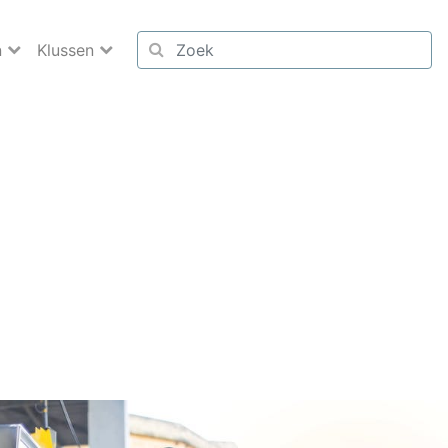
n
Klussen