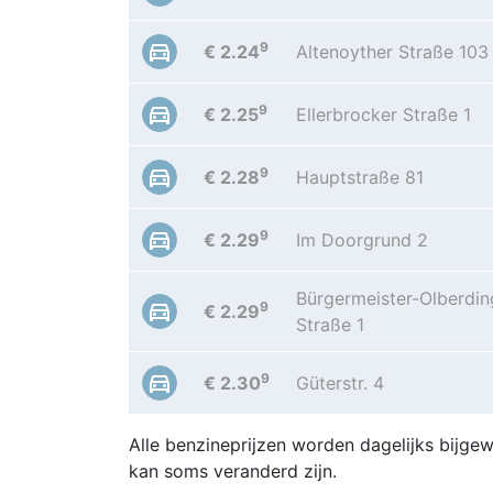
9
€ 2.24
Altenoyther Straße 103
9
€ 2.25
Ellerbrocker Straße 1
9
€ 2.28
Hauptstraße 81
9
€ 2.29
Im Doorgrund 2
Bürgermeister-Olberdin
9
€ 2.29
Straße 1
9
€ 2.30
Güterstr. 4
Alle benzineprijzen worden dagelijks bijgew
kan soms veranderd zijn.