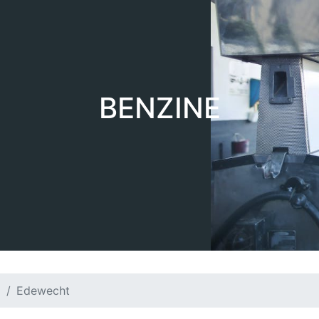
BENZINE
d
Edewecht