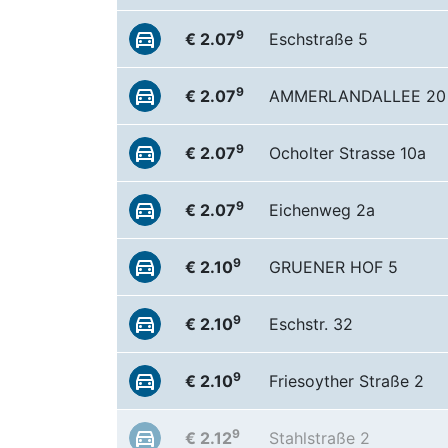
9
€ 2.07
Eschstraße 5
9
€ 2.07
AMMERLANDALLEE 20
9
€ 2.07
Ocholter Strasse 10a
9
€ 2.07
Eichenweg 2a
9
€ 2.10
GRUENER HOF 5
9
€ 2.10
Eschstr. 32
9
€ 2.10
Friesoyther Straße 2
9
€ 2.12
Stahlstraße 2