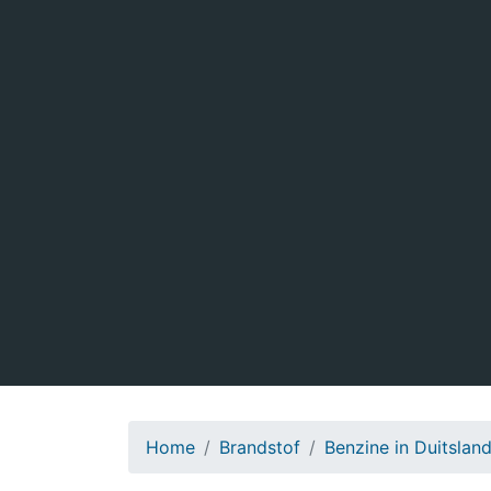
Home
Brandstof
Benzine in Duitslan