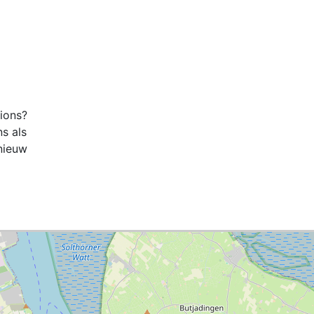
tions?
ns als
nieuw