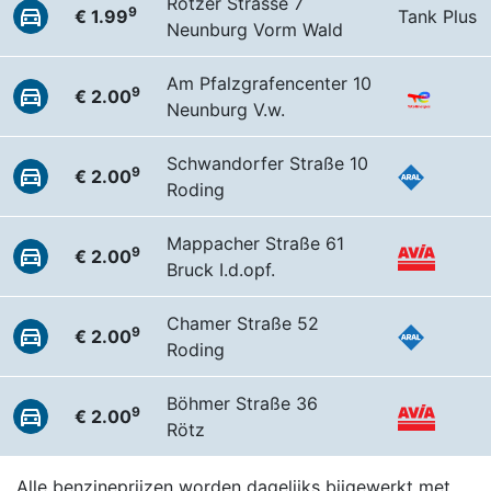
Rötzer Strasse 7
9
€ 1.99
Tank Plus
Neunburg Vorm Wald
Am Pfalzgrafencenter 10
9
€ 2.00
Neunburg V.w.
Schwandorfer Straße 10
9
€ 2.00
Roding
Mappacher Straße 61
9
€ 2.00
Bruck I.d.opf.
Chamer Straße 52
9
€ 2.00
Roding
Böhmer Straße 36
9
€ 2.00
Rötz
Alle benzineprijzen worden dagelijks bijgewerkt met