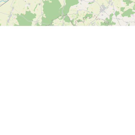
Leaflet
|
Map data ©
OpenStreetMap
contributors
Tweets
Bron: Twitter
Günstig oder Billig tanken!