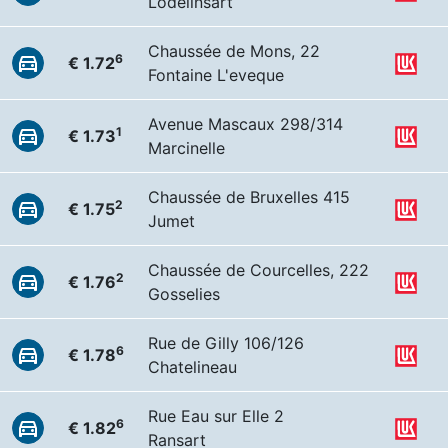
Lodelinsart
Chaussée de Mons, 22
6
€ 1.72
Fontaine L'eveque
Avenue Mascaux 298/314
1
€ 1.73
Marcinelle
Chaussée de Bruxelles 415
2
€ 1.75
Jumet
Chaussée de Courcelles, 222
2
€ 1.76
Gosselies
Rue de Gilly 106/126
6
€ 1.78
Chatelineau
Rue Eau sur Elle 2
6
€ 1.82
Ransart