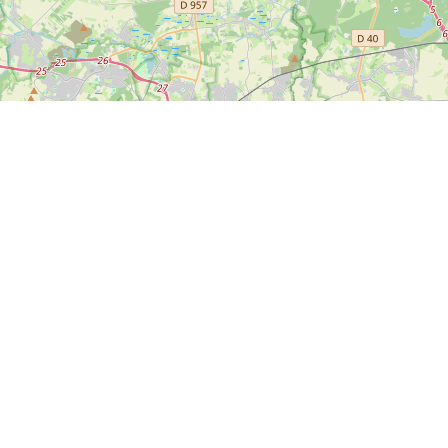
Leaflet
|
Map data ©
OpenStreetMap
contributors
Tweets
Bron: Twitter