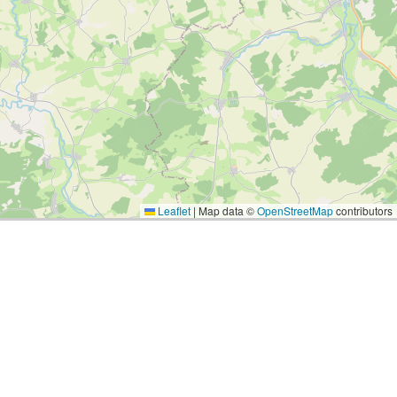
Leaflet
|
Map data ©
OpenStreetMap
contributors
Tweets
Bron: Twitter