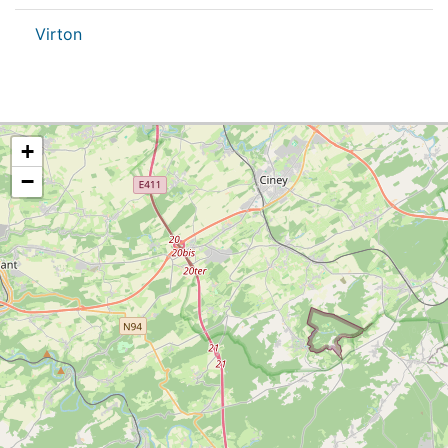
Virton
+
−